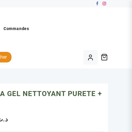
Commandes
her
A GEL NETTOYANT PURETE +
د.ت