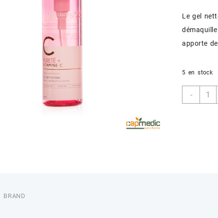
Le gel net
démaquille
apporte de 
5 en stock
quant
-
de
ALAN
GEL
NETT
PURE
+
VIT
C
BRAND