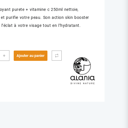
toyant purete + vitamine c 250ml nettoie,
 et purifie votre peau. Son action skin booster
l’éclat à votre visage tout en l’hydratant.
ité
+
Ajouter au panier
IA
OYANT
TE