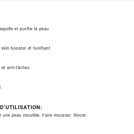
quille et purifie la peau
 skin booster et tonifiant
 et anti-tâches
t.
D’UTILISATION:
r une peau mouillée. Faire mousser. Rincer.