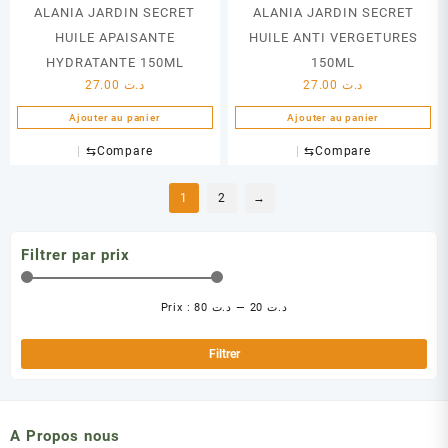
ALANIA JARDIN SECRET
ALANIA JARDIN SECRET
HUILE APAISANTE
HUILE ANTI VERGETURES
HYDRATANTE 150ML
150ML
27.00
د.ت
27.00
د.ت
Ajouter au panier
Ajouter au panier
⇆
Compare
⇆
Compare
1
2
→
Filtrer par prix
Prix :
د.ت 80
—
د.ت 20
Pri
Pri
min
ma
Filtrer
A Propos nous