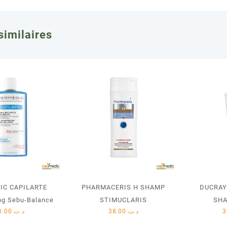
similaires
IC CAPILARTE
PHARMACERIS H SHAMP
DUCRAY
g Sebu-Balance
STIMUCLARIS
SHA
33.00
د.ت
38.00
د.ت