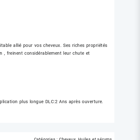
itable allié pour vos cheveux. Ses riches propriétés
 , freinent considérablement leur chute et
pplication plus longue DLC:2 Ans après ouverture.
Catégories :
Cheveux
,
Huiles et sérums