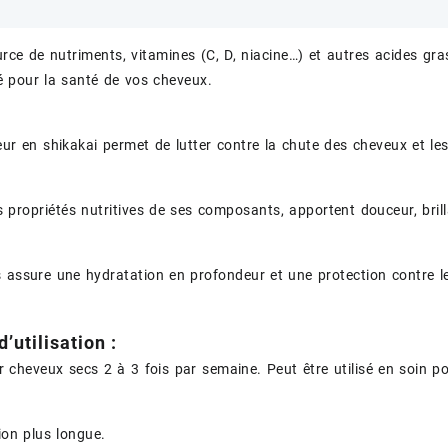
urce de nutriments, vitamines (C, D, niacine…) et autres acides gras
lié pour la santé de vos cheveux.
eur en shikakai permet de lutter contre la chute des cheveux et le
s propriétés nutritives de ses composants, apportent douceur, bri
 assure une hydratation en profondeur et une protection contre l
’utilisation :
r cheveux secs 2 à 3 fois par semaine. Peut être utilisé en soin p
ion plus longue.