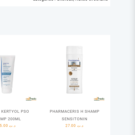
 KERTYOL PSO
PHARMACERIS H SHAMP
MP 200ML
SENSITONIN
35.00
د.ت
27.00
د.ت