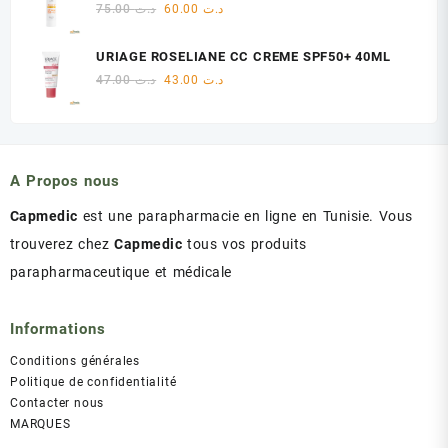
était :
est :
Le
Le
75.00
د.ت
60.00
د.ت
د.ت 60.00.
د.ت 75.00.
prix
prix
initial
actuel
URIAGE ROSELIANE CC CREME SPF50+ 40ML
était :
est :
Le
Le
47.00
د.ت
43.00
د.ت
د.ت 60.00.
د.ت 75.00.
prix
prix
initial
actuel
était :
est :
د.ت 43.00.
د.ت 47.00.
A Propos nous
Capmedic
est une parapharmacie en ligne en Tunisie. Vous
trouverez chez
Capmedic
tous vos produits
parapharmaceutique et médicale
Informations
Conditions générales
Politique de confidentialité
Contacter nous
MARQUES