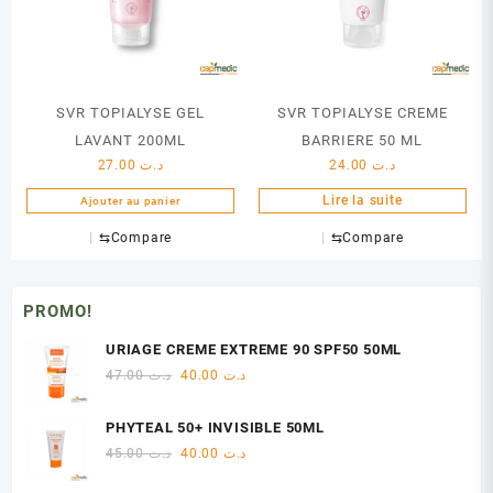
SVR TOPIALYSE GEL
SVR TOPIALYSE CREME
LAVANT 200ML
BARRIERE 50 ML
27.00
د.ت
24.00
د.ت
Lire la suite
Ajouter au panier
⇆
Compare
⇆
Compare
PROMO!
URIAGE CREME EXTREME 90 SPF50 50ML
Le
Le
47.00
د.ت
40.00
د.ت
prix
prix
initial
actuel
PHYTEAL 50+ INVISIBLE 50ML
était :
est :
Le
Le
45.00
د.ت
40.00
د.ت
د.ت 40.00.
د.ت 47.00.
prix
prix