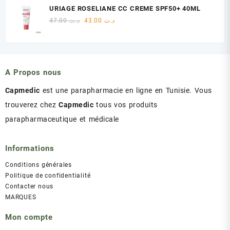
initial
actuel
URIAGE ROSELIANE CC CREME SPF50+ 40ML
était :
est :
Le
Le
47.00
د.ت
43.00
د.ت
د.ت 60.00.
د.ت 75.00.
prix
prix
initial
actuel
était :
est :
د.ت 43.00.
د.ت 47.00.
A Propos nous
Capmedic
est une parapharmacie en ligne en Tunisie. Vous
trouverez chez
Capmedic
tous vos produits
parapharmaceutique et médicale
Informations
Conditions générales
Politique de confidentialité
Contacter nous
MARQUES
Mon compte