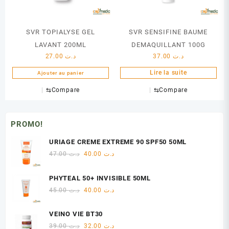
SVR TOPIALYSE GEL
SVR SENSIFINE BAUME
LAVANT 200ML
DEMAQUILLANT 100G
27.00
د.ت
37.00
د.ت
Lire la suite
Ajouter au panier
⇆
Compare
⇆
Compare
PROMO!
URIAGE CREME EXTREME 90 SPF50 50ML
Le
Le
47.00
د.ت
40.00
د.ت
prix
prix
initial
actuel
PHYTEAL 50+ INVISIBLE 50ML
était :
est :
Le
Le
45.00
د.ت
40.00
د.ت
د.ت 40.00.
د.ت 47.00.
prix
prix
initial
actuel
VEINO VIE BT30
était :
est :
Le
Le
39.00
د.ت
32.00
د.ت