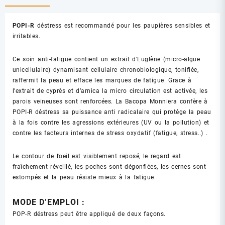
POPI-R
déstress est recommandé pour les paupières sensibles et
irritables.
Ce soin anti-fatigue
contient
un extrait d’Euglène (micro-algue
unicellulaire) dynamisant cellulaire chronobiologique, tonifiée,
raffermit la peau et efface les marques de fatigue. Grace à
l’extrait de cyprès et d’arnica la micro circulation est activée, les
parois veineuses sont
renforcées. La Bacopa Monniera confère à
POPI-R déstress sa puissance anti radicalaire qui protége la peau
à la fois contre les agressions extérieures (UV ou la pollution) et
contre les facteurs internes de stress oxydatif (fatigue, stress..)
.
Le contour de l’oeil est visiblement reposé, le regard est
fraîchement réveillé, les poches sont dégonflées, les cernes sont
estompés et la peau résiste mieux à la fatigue.
MODE
D’EMPLOI
:
POP-R
déstress
peut
être
appliqué
de
deux
façons
.