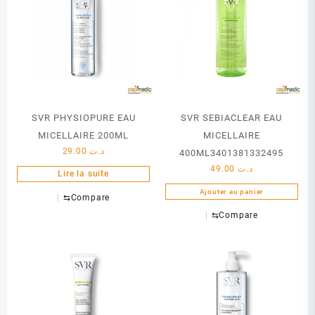
SVR PHYSIOPURE EAU
SVR SEBIACLEAR EAU
MICELLAIRE 200ML
MICELLAIRE
29.00
د.ت
400ML3401381332495
49.00
د.ت
Lire la suite
Ajouter au panier
⇆
Compare
⇆
Compare