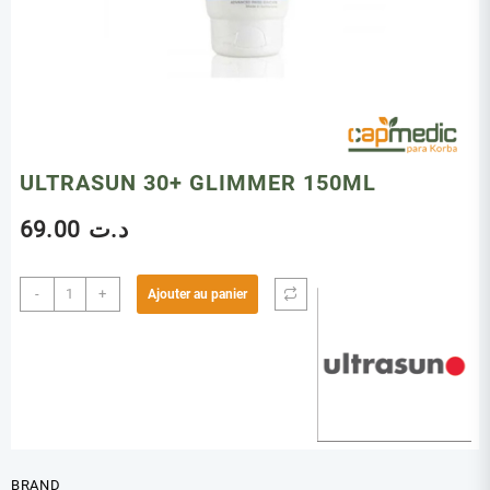
ULTRASUN 30+ GLIMMER 150ML
69.00
د.ت
quantité
-
+
Ajouter au panier
de
ULTRASUN
30+
GLIMMER
150ML
BRAND