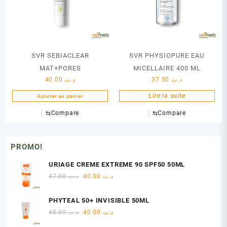
SVR SEBIACLEAR
SVR PHYSIOPURE EAU
MAT+PORES
MICELLAIRE 400 ML
40.00
د.ت
37.50
د.ت
Lire la suite
Ajouter au panier
⇆
Compare
⇆
Compare
PROMO!
URIAGE CREME EXTREME 90 SPF50 50ML
Le
Le
47.00
د.ت
40.00
د.ت
prix
prix
initial
actuel
PHYTEAL 50+ INVISIBLE 50ML
était :
est :
Le
Le
45.00
د.ت
40.00
د.ت
د.ت 40.00.
د.ت 47.00.
prix
prix