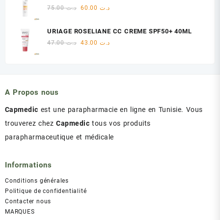
était :
est :
Le
Le
75.00
د.ت
60.00
د.ت
د.ت 60.00.
د.ت 75.00.
prix
prix
initial
actuel
URIAGE ROSELIANE CC CREME SPF50+ 40ML
était :
est :
Le
Le
47.00
د.ت
43.00
د.ت
د.ت 60.00.
د.ت 75.00.
prix
prix
initial
actuel
était :
est :
د.ت 43.00.
د.ت 47.00.
A Propos nous
Capmedic
est une parapharmacie en ligne en Tunisie. Vous
trouverez chez
Capmedic
tous vos produits
parapharmaceutique et médicale
Informations
Conditions générales
Politique de confidentialité
Contacter nous
MARQUES