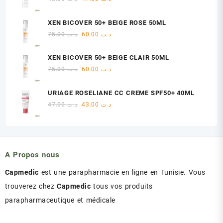
د.ت 18.00.
د.ت 22.00.
prix
prix
initial
actuel
XEN BICOVER 50+ BEIGE ROSE 50ML
était :
est :
Le
Le
75.00
د.ت
60.00
د.ت
د.ت 47.00.
د.ت 48.00.
prix
prix
initial
actuel
XEN BICOVER 50+ BEIGE CLAIR 50ML
était :
est :
Le
Le
75.00
د.ت
60.00
د.ت
د.ت 60.00.
د.ت 75.00.
prix
prix
initial
actuel
URIAGE ROSELIANE CC CREME SPF50+ 40ML
était :
est :
Le
Le
47.00
د.ت
43.00
د.ت
د.ت 60.00.
د.ت 75.00.
prix
prix
initial
actuel
était :
est :
د.ت 43.00.
د.ت 47.00.
A Propos nous
Capmedic
est une parapharmacie en ligne en Tunisie. Vous
trouverez chez
Capmedic
tous vos produits
parapharmaceutique et médicale