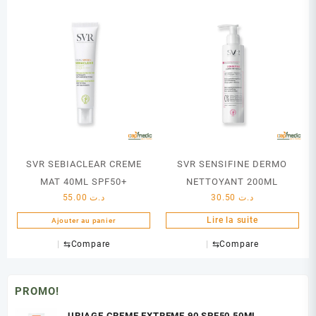
SVR SEBIACLEAR CREME
SVR SENSIFINE DERMO
MAT 40ML SPF50+
NETTOYANT 200ML
55.00
د.ت
30.50
د.ت
Lire la suite
Ajouter au panier
⇆
Compare
⇆
Compare
PROMO!
URIAGE CREME EXTREME 90 SPF50 50ML