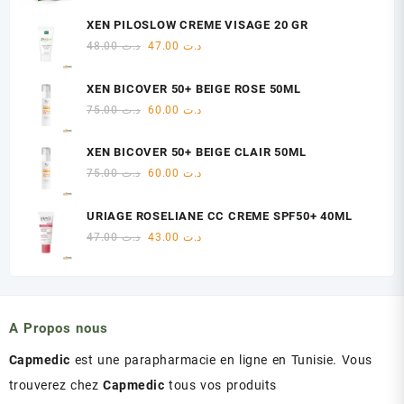
prix
prix
initial
actuel
XEN PILOSLOW CREME VISAGE 20 GR
était :
est :
Le
Le
48.00
د.ت
47.00
د.ت
د.ت 18.00.
د.ت 22.00.
prix
prix
initial
actuel
XEN BICOVER 50+ BEIGE ROSE 50ML
était :
est :
Le
Le
75.00
د.ت
60.00
د.ت
د.ت 47.00.
د.ت 48.00.
prix
prix
initial
actuel
XEN BICOVER 50+ BEIGE CLAIR 50ML
était :
est :
Le
Le
75.00
د.ت
60.00
د.ت
د.ت 60.00.
د.ت 75.00.
prix
prix
initial
actuel
URIAGE ROSELIANE CC CREME SPF50+ 40ML
était :
est :
Le
Le
47.00
د.ت
43.00
د.ت
د.ت 60.00.
د.ت 75.00.
prix
prix
initial
actuel
était :
est :
د.ت 43.00.
د.ت 47.00.
A Propos nous
Capmedic
est une parapharmacie en ligne en Tunisie. Vous
trouverez chez
Capmedic
tous vos produits