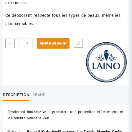
extérieures.
Ce déodorant respecte tous les types de peaux, même les
plus sensibles.
quantité
-
+
Ajouter au panier
de
LAINO
DEO
FIGUE
DESCRIPTION
BRAND
Déodorant
douceur
vous procurera une protection efficace contre
les odeurs pendant 24h.
Grâce à la
Figue BIO de Méditerranée
et à
l’argile blanche Kaolin
,