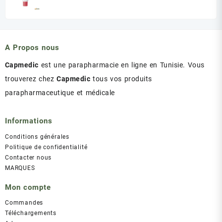
د.ت 60.00.
د.ت 75.00.
prix
prix
initial
actuel
était :
est :
د.ت 43.00.
د.ت 47.00.
A Propos nous
Capmedic
est une parapharmacie en ligne en Tunisie. Vous
trouverez chez
Capmedic
tous vos produits
parapharmaceutique et médicale
Informations
Conditions générales
Politique de confidentialité
Contacter nous
MARQUES
Mon compte
Commandes
Téléchargements