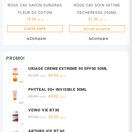
ROGE CAV SAVON SURGRAS
ROGE CAV SOIN INTIME
FLEUR DE COTON
SECHERESSE 250ML
14.00
د.ت
27.00
د.ت
Lire la suite
Ajouter au panier
⇆
Compare
⇆
Compare
PROMO!
URIAGE CREME EXTREME 90 SPF50 50ML
Le
Le
47.00
د.ت
40.00
د.ت
prix
prix
initial
actuel
PHYTEAL 50+ INVISIBLE 50ML
était :
est :
Le
Le
45.00
د.ت
40.00
د.ت
د.ت 40.00.
د.ت 47.00.
prix
prix
initial
actuel
VEINO VIE BT30
était :
est :
Le
Le
39.00
د.ت
32.00
د.ت
د.ت 40.00.
د.ت 45.00.
prix
prix
initial
actuel
ARTHRO VIE BT 60