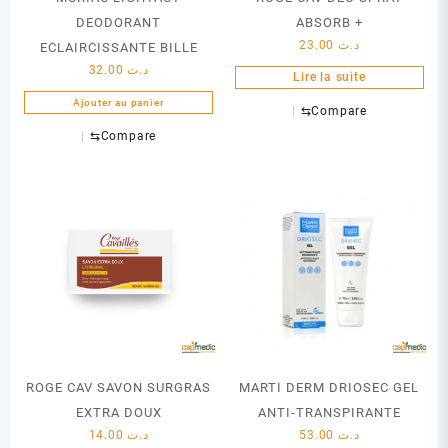
DEODORANT
ABSORB +
23.00
د.ت
ECLAIRCISSANTE BILLE
32.00
د.ت
Lire la suite
Ajouter au panier
⇆
Compare
⇆
Compare
ROGE CAV SAVON SURGRAS
MARTI DERM DRIOSEC GEL
EXTRA DOUX
ANTI-TRANSPIRANTE
14.00
د.ت
53.00
د.ت