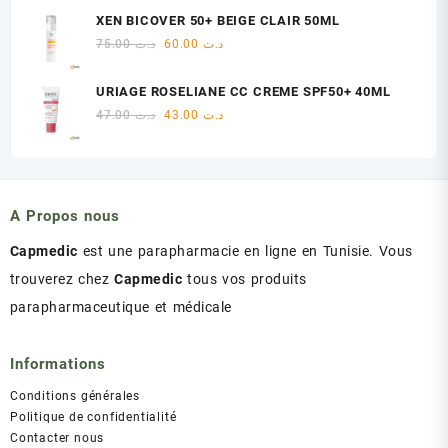
initial
actuel
XEN BICOVER 50+ BEIGE CLAIR 50ML
était :
est :
Le
Le
75.00
د.ت
60.00
د.ت
د.ت 60.00.
د.ت 75.00.
prix
prix
initial
actuel
URIAGE ROSELIANE CC CREME SPF50+ 40ML
était :
est :
Le
Le
47.00
د.ت
43.00
د.ت
د.ت 60.00.
د.ت 75.00.
prix
prix
initial
actuel
était :
est :
د.ت 43.00.
د.ت 47.00.
A Propos nous
Capmedic
est une parapharmacie en ligne en Tunisie. Vous
trouverez chez
Capmedic
tous vos produits
parapharmaceutique et médicale
Informations
Conditions générales
Politique de confidentialité
Contacter nous