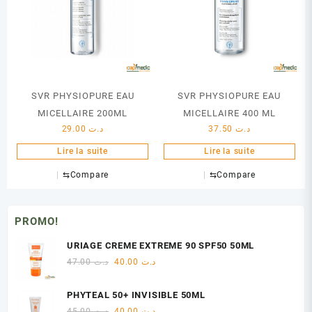
SVR PHYSIOPURE EAU
SVR PHYSIOPURE EAU
MICELLAIRE 200ML
MICELLAIRE 400 ML
29.00
د.ت
37.50
د.ت
Lire la suite
Lire la suite
⇆
Compare
⇆
Compare
PROMO!
URIAGE CREME EXTREME 90 SPF50 50ML
Le
Le
47.00
د.ت
40.00
د.ت
prix
prix
initial
actuel
PHYTEAL 50+ INVISIBLE 50ML
était :
est :
Le
Le
45.00
د.ت
40.00
د.ت