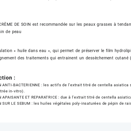
.
ÈME DE SOIN est recommandée sur les peaux grasses à tendance 
rain de peau
lation « huile dans eau », qui permet de préserver le film hydrol
ement des traitements qui entrainent un dessèchement cutané (ex
tion :
ANTI-BACTERIENNE : les actifs de l’extrait titré de centella asiatica 
rée in-vitro).
APAISANTE ET REPARATRICE : due à l’extrait titré de centella asiatic
SUR LE SEBUM : les huiles végétales poly-insaturées de pépin de raisi