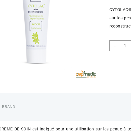
CYTOLAC® 
sur les pe
reconstruc
quant
-
de
CYTO
CREM
DE
SOIN
SPECI
50ML
BRAND
ME DE SOIN est indiqué pour une utilisation sur les peaux à ten