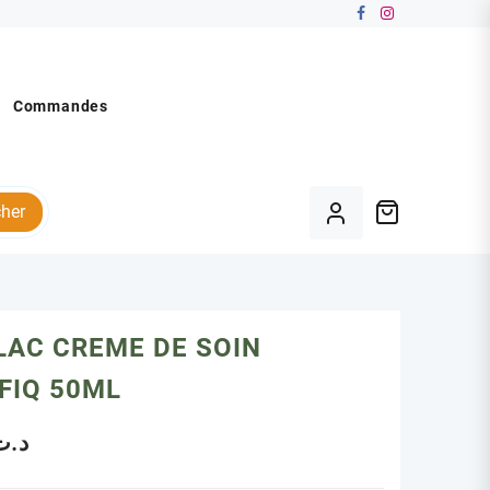
Commandes
her
LAC CREME DE SOIN
FIQ 50ML
د.ت