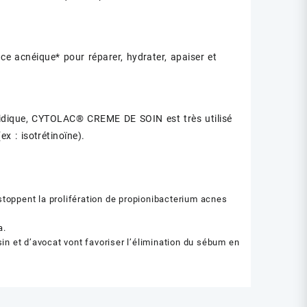
acnéique* pour réparer, hydrater, apaiser et
ipidique, CYTOLAC® CREME DE SOIN est très utilisé
 : isotrétinoïne).
stoppent la prolifération de propionibacterium acnes
a.
n et d’avocat vont favoriser l’élimination du sébum en