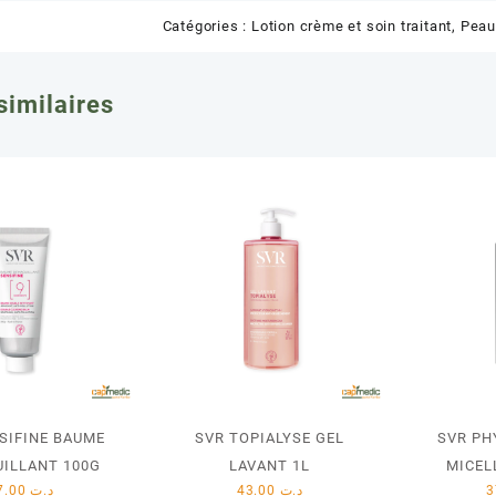
Catégories :
Lotion crème et soin traitant
,
Peau
similaires
SIFINE BAUME
SVR TOPIALYSE GEL
SVR PH
ILLANT 100G
LAVANT 1L
MICEL
37.00
د.ت
43.00
د.ت