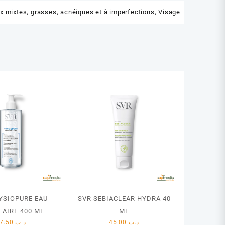
x mixtes, grasses, acnéiques et à imperfections
,
Visage
YSIOPURE EAU
SVR SEBIACLEAR HYDRA 40
LAIRE 400 ML
ML
37.50
د.ت
45.00
د.ت