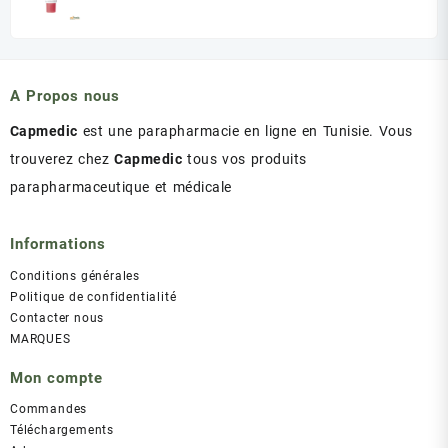
د.ت 60.00.
د.ت 75.00.
prix
prix
initial
actuel
était :
est :
د.ت 43.00.
د.ت 47.00.
A Propos nous
Capmedic
est une parapharmacie en ligne en Tunisie. Vous
trouverez chez
Capmedic
tous vos produits
parapharmaceutique et médicale
Informations
Conditions générales
Politique de confidentialité
Contacter nous
MARQUES
Mon compte
Commandes
Téléchargements