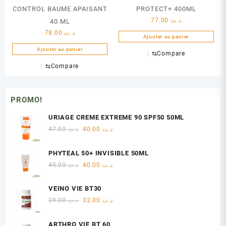
CONTROL BAUME APAISANT
PROTECT+ 400ML
77.00
د.ت
40 ML
78.00
د.ت
Ajouter au panier
Ajouter au panier
⇆
Compare
⇆
Compare
PROMO!
URIAGE CREME EXTREME 90 SPF50 50ML
Le
Le
47.00
د.ت
40.00
د.ت
prix
prix
initial
actuel
PHYTEAL 50+ INVISIBLE 50ML
était :
est :
Le
Le
45.00
د.ت
40.00
د.ت
د.ت 40.00.
د.ت 47.00.
prix
prix
initial
actuel
VEINO VIE BT30
était :
est :
Le
Le
39.00
د.ت
32.00
د.ت
د.ت 40.00.
د.ت 45.00.
prix
prix
initial
actuel
ARTHRO VIE BT 60