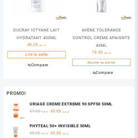
DUCRAY ICTYANE LAIT
AVENE TOLERANCE
HYDRATANT 400ML
CONTROL CREME APAISNTE
46.00
د.ت
40ML
78.00
د.ت
Lire la suite
Ajouter au panier
⇆
Compare
⇆
Compare
PROMO!
URIAGE CREME EXTREME 90 SPF50 50ML
Le
Le
47.00
د.ت
40.00
د.ت
prix
prix
initial
actuel
PHYTEAL 50+ INVISIBLE 50ML
était :
est :
Le
Le
45.00
د.ت
40.00
د.ت
د.ت 40.00.
د.ت 47.00.