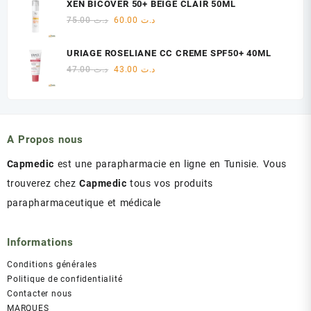
XEN BICOVER 50+ BEIGE CLAIR 50ML
était :
est :
Le
Le
75.00
د.ت
60.00
د.ت
د.ت 60.00.
د.ت 75.00.
prix
prix
initial
actuel
URIAGE ROSELIANE CC CREME SPF50+ 40ML
était :
est :
Le
Le
47.00
د.ت
43.00
د.ت
د.ت 60.00.
د.ت 75.00.
prix
prix
initial
actuel
était :
est :
د.ت 43.00.
د.ت 47.00.
A Propos nous
Capmedic
est une parapharmacie en ligne en Tunisie. Vous
trouverez chez
Capmedic
tous vos produits
parapharmaceutique et médicale
Informations
Conditions générales
Politique de confidentialité
Contacter nous
MARQUES