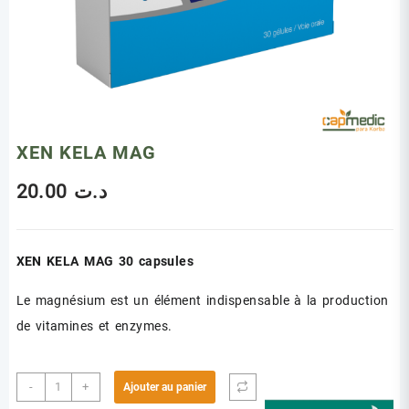
XEN KELA MAG
20.00
د.ت
XEN KELA MAG 30 capsules
Le magnésium est un élément indispensable à la production
de vitamines et enzymes.
quantité
-
+
Ajouter au panier
de