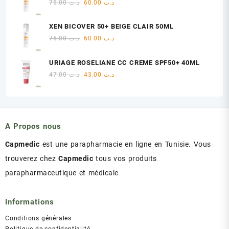
Le
Le
75.00
د.ت
60.00
د.ت
د.ت 47.00.
د.ت 48.00.
prix
prix
initial
actuel
XEN BICOVER 50+ BEIGE CLAIR 50ML
était :
est :
Le
Le
75.00
د.ت
60.00
د.ت
د.ت 60.00.
د.ت 75.00.
prix
prix
initial
actuel
URIAGE ROSELIANE CC CREME SPF50+ 40ML
était :
est :
Le
Le
47.00
د.ت
43.00
د.ت
د.ت 60.00.
د.ت 75.00.
prix
prix
initial
actuel
était :
est :
د.ت 43.00.
د.ت 47.00.
A Propos nous
Capmedic
est une parapharmacie en ligne en Tunisie. Vous
trouverez chez
Capmedic
tous vos produits
parapharmaceutique et médicale
Informations
Conditions générales
Politique de confidentialité