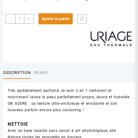
quantité
-
+
Ajouter au panier
de
URIAGE
CREME
LAVANTE
500ML
DESCRIPTION
BRAND
Très agréablement parfumé, ce soin 2 en 1 nettoyant et
nourrissant laisse la peau parfaitement propre, douce et hydratée
ON ADORE : sa texture ultra-onctueuse et enrobante et son
nouveau parfum encore plus cocooning !
NETTOIE
Avec sa base lavante sans savon à pH physiologique, elle
élimine toutes les impuretés en douceur.