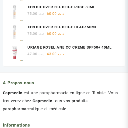
initial
actuel
XEN BICOVER 50+ BEIGE ROSE 50ML
était :
est :
Le
Le
75.00
د.ت
60.00
د.ت
د.ت 47.00.
د.ت 48.00.
prix
prix
initial
actuel
XEN BICOVER 50+ BEIGE CLAIR 50ML
était :
est :
Le
Le
75.00
د.ت
60.00
د.ت
د.ت 60.00.
د.ت 75.00.
prix
prix
initial
actuel
URIAGE ROSELIANE CC CREME SPF50+ 40ML
était :
est :
Le
Le
47.00
د.ت
43.00
د.ت
د.ت 60.00.
د.ت 75.00.
prix
prix
initial
actuel
était :
est :
د.ت 43.00.
د.ت 47.00.
A Propos nous
Capmedic
est une parapharmacie en ligne en Tunisie. Vous
trouverez chez
Capmedic
tous vos produits
parapharmaceutique et médicale
Informations