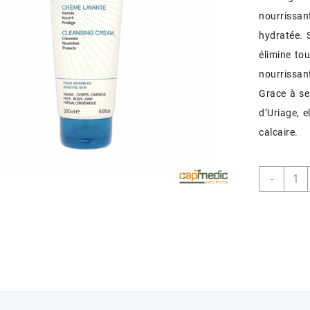
nourrissan
hydratée. 
élimine to
nourrissant
Grace à se
d’Uriage, 
calcaire.
quant
-
de
URIA
CREM
LAVA
200M