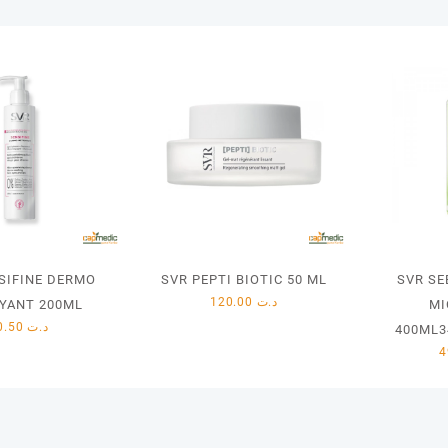
SIFINE DERMO
SVR PEPTI BIOTIC 50 ML
SVR SE
120.00
د.ت
YANT 200ML
MI
30.50
د.ت
400ML3