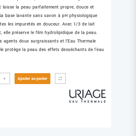
t laisse la peau parfaitement propre, douce et
Sa base lavante sans savon à pH physiologique
utes les impuretés en douceur. Avec 1/3 de lait
, elle préserve le film hydrolipidique de la peau.
s agents doux surgraissants et l’Eau Thermale
elle protège la peau des effets desséchants de l’eau
ité
+
Ajouter au panier
GE
E
NTE
L