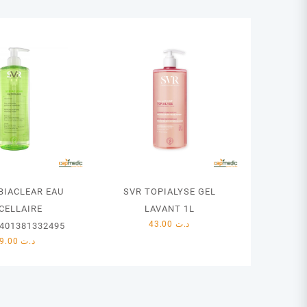
BIACLEAR EAU
SVR TOPIALYSE GEL
CELLAIRE
LAVANT 1L
43.00
د.ت
401381332495
49.00
د.ت