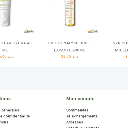
CLEAR HYDRA 40
SVR TOPIALYSE HUILE
SVR PH
ML
LAVANTE 200ML
MICEL
45.00
د.ت
39.00
د.ت
tions
Mon compte
s générales
Commandes
de confidentialité
Téléchargements
 nous
Adresses