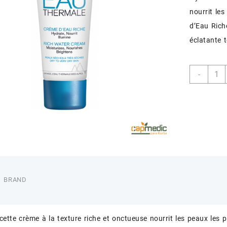
nourrit le
d’Eau Rich
éclatante 
quant
-
de
URIA
CREM
D
EAU
RICH
40
ML
BRAND
cette crème à la texture riche et onctueuse nourrit les peaux les