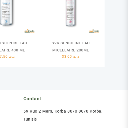
YSIOPURE EAU
SVR SENSIFINE EAU
LAIRE 400 ML
MICELLAIRE 200ML
37.50
د.ت
33.00
د.ت
Contact
59 Rue 2 Mars, Korba 8070 8070 Korba,
Tunisie