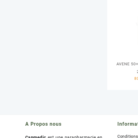
AVENE 50
A Propos nous
Informa
Condition
Capmedic
est une parapharmacie en