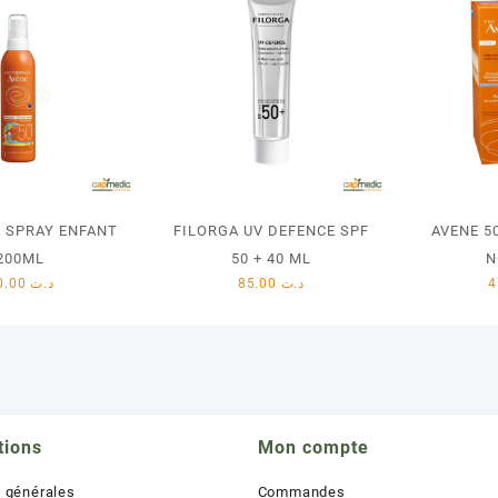
+ SPRAY ENFANT
FILORGA UV DEFENCE SPF
AVENE 5
200ML
50 + 40 ML
N
80.00
د.ت
85.00
د.ت
tions
Mon compte
s générales
Commandes