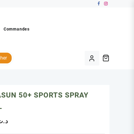
Commandes
her
ASUN 50+ SPORTS SPRAY
L
د.ت