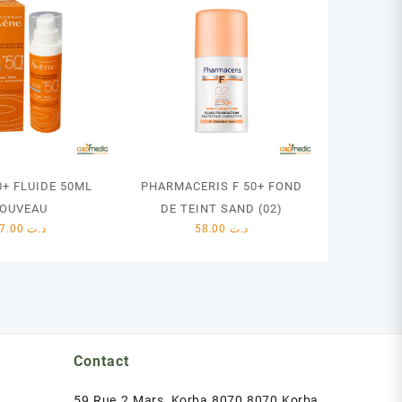
0+ FLUIDE 50ML
PHARMACERIS F 50+ FOND
OUVEAU
DE TEINT SAND (02)
47.00
د.ت
58.00
د.ت
Contact
59 Rue 2 Mars, Korba 8070 8070 Korba,