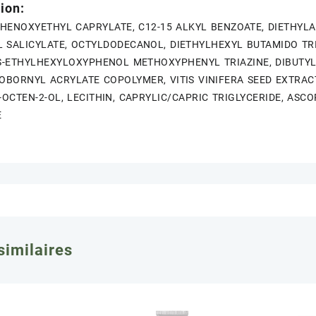
ion:
HENOXYETHYL CAPRYLATE, C12-15 ALKYL BENZOATE, DIETHY
 SALICYLATE, OCTYLDODECANOL, DIETHYLHEXYL BUTAMIDO TRI
IS-ETHYLHEXYLOXYPHENOL METHOXYPHENYL TRIAZINE, DIBUTYL 
OBORNYL ACRYLATE COPOLYMER, VITIS VINIFERA SEED EXTRACT
-OCTEN-2-OL, LECITHIN, CAPRYLIC/CAPRIC TRIGLYCERIDE, ASC
E
similaires