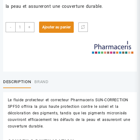
la peau et assureront une couverture durable.
quantité
-
+
Ajouter au panier
de
PHARMACERIS
F
50+
FOND
DE
TEINT
SAND
DESCRIPTION
BRAND
(02)
Le fluide protecteur et correcteur Pharmaceris SUN-CORRECTION
SPF50 offrira la plus haute protection contre le soleil et la
décoloration des pigments, tandis que les pigments micronisés
couvriront efficacement les défauts de la peau et assureront une
couverture durable.