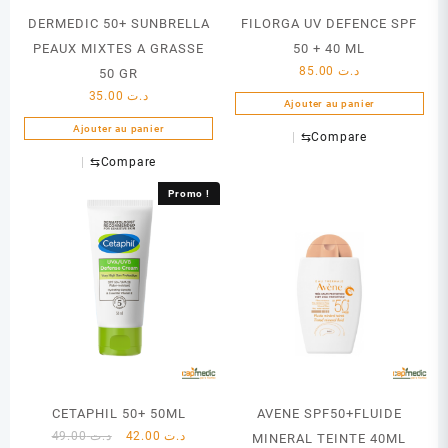
DERMEDIC 50+ SUNBRELLA
FILORGA UV DEFENCE SPF
PEAUX MIXTES A GRASSE
50 + 40 ML
85.00
د.ت
50 GR
35.00
د.ت
Ajouter au panier
Ajouter au panier
⇆
Compare
⇆
Compare
Promo !
CETAPHIL 50+ 50ML
AVENE SPF50+FLUIDE
Le
Le
49.00
د.ت
42.00
د.ت
MINERAL TEINTE 40ML