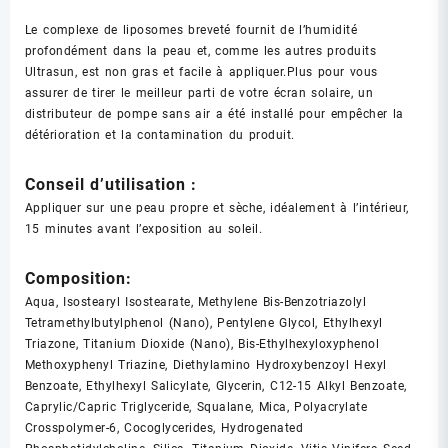
Le complexe de liposomes breveté fournit de l’humidité
profondément dans la peau et, comme les autres produits
Ultrasun, est non gras et facile à appliquer.Plus pour vous
assurer de tirer le meilleur parti de votre écran solaire, un
distributeur de pompe sans air a été installé pour empêcher la
détérioration et la contamination du produit.
Conseil d’utilisation :
Appliquer sur une peau propre et sèche, idéalement à l’intérieur,
15 minutes avant l’exposition au soleil.
Composition:
Aqua, Isostearyl Isostearate, Methylene Bis-Benzotriazolyl
Tetramethylbutylphenol (Nano), Pentylene Glycol, Ethylhexyl
Triazone, Titanium Dioxide (Nano), Bis-Ethylhexyloxyphenol
Methoxyphenyl Triazine, Diethylamino Hydroxybenzoyl Hexyl
Benzoate, Ethylhexyl Salicylate, Glycerin, C12-15 Alkyl Benzoate,
Caprylic/Capric Triglyceride, Squalane, Mica, Polyacrylate
Crosspolymer-6, Cocoglycerides, Hydrogenated