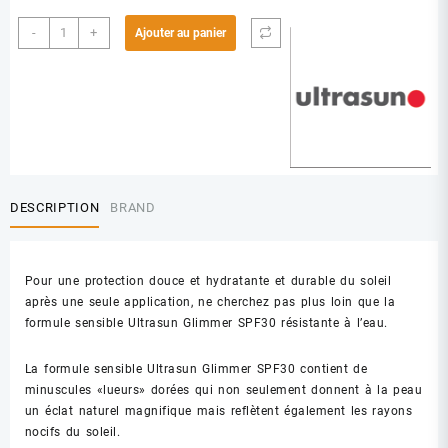
quantité
-
+
Ajouter au panier
de
ULTRASUN
30+
GLIMMER
150ML
DESCRIPTION
BRAND
Pour une protection douce et hydratante et durable du soleil
après une seule application, ne cherchez pas plus loin que la
formule sensible Ultrasun Glimmer SPF30 résistante à l’eau.
La formule sensible Ultrasun Glimmer SPF30 contient de
minuscules «lueurs» dorées qui non seulement donnent à la peau
un éclat naturel magnifique mais reflètent également les rayons
nocifs du soleil.