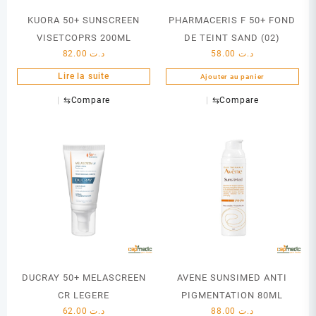
KUORA 50+ SUNSCREEN
PHARMACERIS F 50+ FOND
VISETCOPRS 200ML
DE TEINT SAND (02)
82.00
د.ت
58.00
د.ت
Lire la suite
Ajouter au panier
⇆
Compare
⇆
Compare
DUCRAY 50+ MELASCREEN
AVENE SUNSIMED ANTI
CR LEGERE
PIGMENTATION 80ML
62.00
د.ت
88.00
د.ت