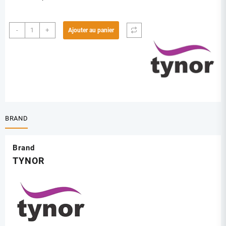
quantité
-
+
Ajouter au panier
de
TYNOR
A05
CEINTURE
LOMBO
SACRALE
BRAND
Brand
TYNOR