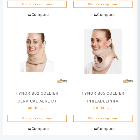
Choix des options
Choix des options
Ce
Ce
⇆
Compare
⇆
Compare
produit
produit
a
a
plusieurs
plusieurs
variations.
variations.
Les
Les
options
options
peuvent
peuvent
être
être
choisies
choisies
sur
sur
la
la
page
page
TYNOR B02 COLLIER
TYNOR B05 COLLIER
du
du
CERVICAL AERE C1
PHILADELPHIA
produit
produit
40.00
د.ت
90.00
د.ت
Choix des options
Choix des options
Ce
Ce
⇆
Compare
⇆
Compare
produit
produit
a
a