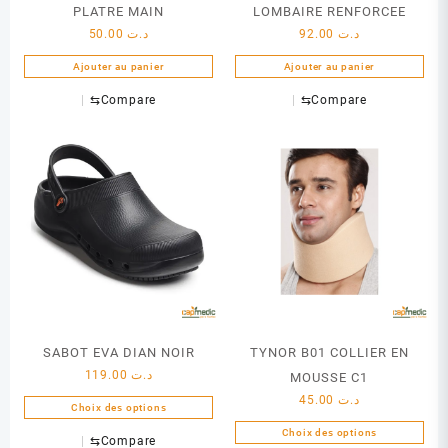
PLATRE MAIN
LOMBAIRE RENFORCEE
50.00
د.ت
92.00
د.ت
Ajouter au panier
Ajouter au panier
⇆
Compare
⇆
Compare
SABOT EVA DIAN NOIR
TYNOR B01 COLLIER EN
119.00
د.ت
MOUSSE C1
45.00
د.ت
Choix des options
Ce
Choix des options
⇆
Compare