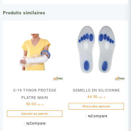
Produits similaires
C-19 TYNOR PROTEGE
SEMELLE EN SILICONNE
44.00
د.ت
PLATRE MAIN
50.00
د.ت
Choix des options
Ce
Ajouter au panier
⇆
Compare
produit
⇆
Compare
a