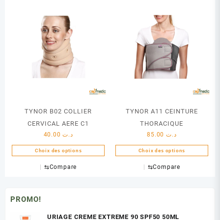
plusieurs
variations.
Les
options
peuvent
être
choisies
sur
la
page
du
TYNOR B02 COLLIER
TYNOR A11 CEINTURE
produit
CERVICAL AERE C1
THORACIQUE
40.00
د.ت
85.00
د.ت
Choix des options
Choix des options
Ce
Ce
⇆
Compare
⇆
Compare
produit
produit
a
a
plusieurs
plusieurs
PROMO!
variations.
variations.
Les
Les
URIAGE CREME EXTREME 90 SPF50 50ML