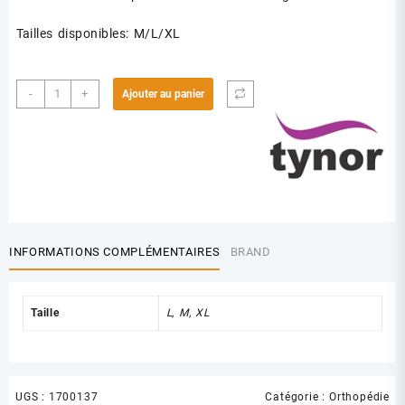
Tailles disponibles:
M/L/XL
quantité
-
+
Ajouter au panier
de
TYNOR
A01
CEINTURE
ABDOMINALE
INFORMATIONS COMPLÉMENTAIRES
BRAND
Taille
L, M, XL
UGS :
1700137
Catégorie :
Orthopédie