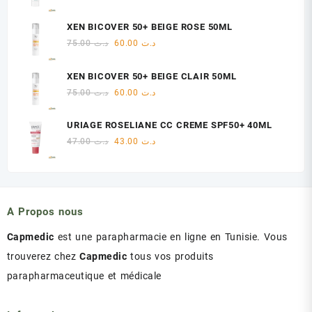
د.ت 18.00.
د.ت 22.00.
prix
prix
initial
actuel
XEN BICOVER 50+ BEIGE ROSE 50ML
était :
est :
Le
Le
75.00
د.ت
60.00
د.ت
د.ت 47.00.
د.ت 48.00.
prix
prix
initial
actuel
XEN BICOVER 50+ BEIGE CLAIR 50ML
était :
est :
Le
Le
75.00
د.ت
60.00
د.ت
د.ت 60.00.
د.ت 75.00.
prix
prix
initial
actuel
URIAGE ROSELIANE CC CREME SPF50+ 40ML
était :
est :
Le
Le
47.00
د.ت
43.00
د.ت
د.ت 60.00.
د.ت 75.00.
prix
prix
initial
actuel
était :
est :
د.ت 43.00.
د.ت 47.00.
A Propos nous
Capmedic
est une parapharmacie en ligne en Tunisie. Vous
trouverez chez
Capmedic
tous vos produits
parapharmaceutique et médicale