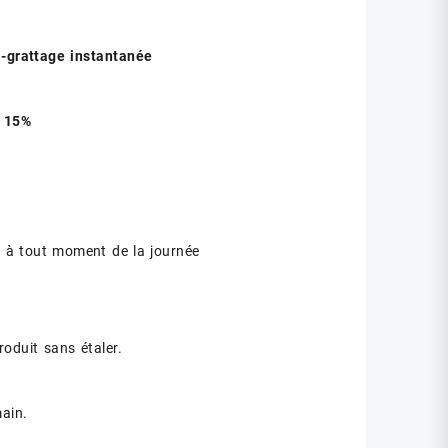
i-grattage instantanée
s
15%
e
à tout moment de la journée
oduit sans étaler.
main.