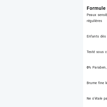
Formule
Peaux sensib
régulières
Enfants dès 
Testé sous c
0
% Paraben, 
Brume fine lé
Ne s’étale p