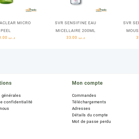
IACLEAR MICRO
SVR SENSIFINE EAU
SVR SE
PEEL
MICELLAIRE 200ML
MOUS
50.00
د.ت
33.00
د.ت
tions
Mon compte
s générales
Commandes
de confidentialité
Téléchargements
 nous
Adresses
Détails du compte
Mot de passe perdu