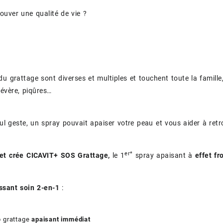
rouver une qualité de vie ?
u grattage sont diverses et multiples et touchent toute la famille, d
évère, piqûres…
eul geste, un spray pouvait apaiser votre peau et vous aider à retr
er*
et crée CICAVIT+ SOS Grattage,
le 1
spray apaisant à
effet fr
ssant soin 2-en-1
:
p grattage
apaisant immédiat