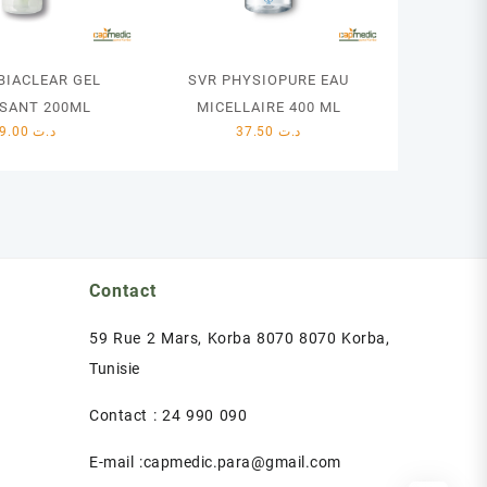
BIACLEAR GEL
SVR PHYSIOPURE EAU
SANT 200ML
MICELLAIRE 400 ML
39.00
د.ت
37.50
د.ت
Contact
59 Rue 2 Mars, Korba 8070 8070 Korba,
Tunisie
Contact : 24 990 090
E-mail :capmedic.para@gmail.com