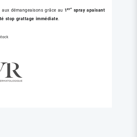
er*
eu aux démangeaisons grâce au
1
spray apaisant
cité stop grattage immédiate
.
stock