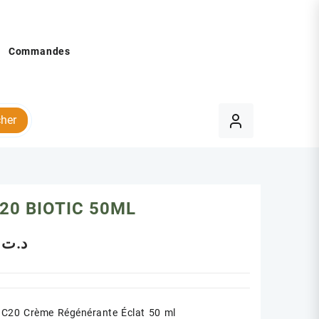
Commandes
her
20 BIOTIC 50ML
.00
د.ت
 C20 Crème Régénérante Éclat 50 ml