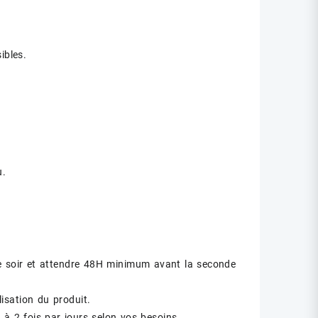
ibles.
u.
 le soir et attendre 48H minimum avant la seconde
isation du produit.
 à 2 fois par jours selon vos besoins.