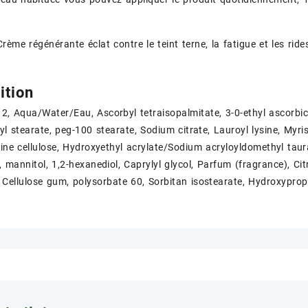
Crème régénérante éclat contre le teint terne, la fatigue et les ride
tion
, Aqua/Water/Eau, Ascorbyl tetraisopalmitate, 3-0-ethyl ascorbic 
eryl stearate, peg-100 stearate, Sodium citrate, Lauroyl lysine, Myr
line cellulose, Hydroxyethyl acrylate/Sodium acryloyldomethyl taur
, mannitol, 1,2-hexanediol, Caprylyl glycol, Parfum (fragrance), Ci
 Cellulose gum, polysorbate 60, Sorbitan isostearate, Hydroxypropy