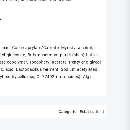
s.
acid, Coco-caprylate/Caprate, Myristyl alcohol,
istyl glucoside, Butyrospermum parkii (shea) butter,
ate copolymer, Tocopheryl acetate, Pentylene glycol,
tric acid, Lactobacillus ferment, Sodium acetylated
l methylcellulose, CI 77492 (iron oxides), Algin.
Catégorie :
Eclat du teint