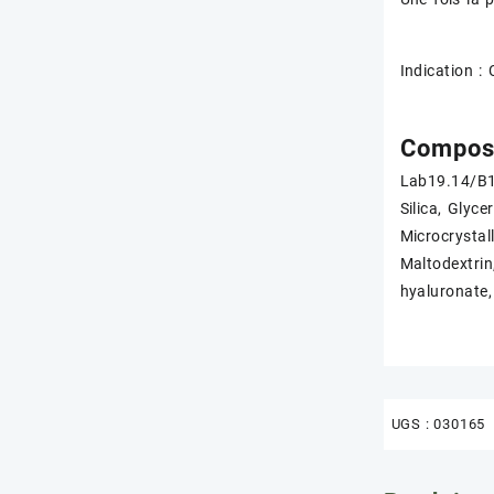
Indication : 
Composi
Lab19.14/B12
Silica, Glyc
Microcrystal
Maltodextrin
hyaluronate,
UGS :
030165