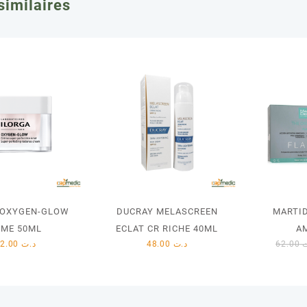
similaires
 OXYGEN-GLOW
DUCRAY MELASCREEN
MARTI
EME 50ML
ECLAT CR RICHE 40ML
A
112.00
د.ت
48.00
د.ت
62.00