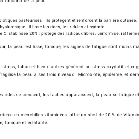
la fonction de la peau :
biotiques pasteurisés : ils protègent et renforcent la barrière cutanée.
 hyaluronique : il lisse les rides, les ridules et hydrate.
e C, stabilisée 20% : protège des radicaux libres, uniformise, raffermie,
our, la peau est lisse, tonique, les signes de fatigue sont moins m
V, stress, tabac et bien d’autres génèrent un stress oxydatif et eng
agilise la peau à ses trois niveaux : Microbiote, épiderme, et der
es rides se creusent, les taches apparaissent, la peau se fatigue et
nrichie en microbilles vitaminées, offre un shot de 20 % de Vitamine
e, tonique et éclatante.