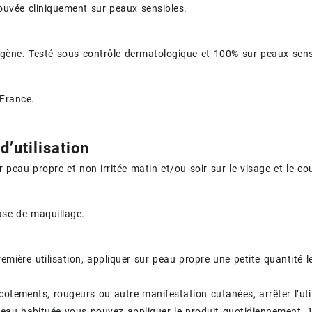
rouvée cliniquement sur peaux sensibles.
ène. Testé sous contrôle dermatologique et 100% sur peaux sens
France.
d’utilisation
r peau propre et non-irritée matin et/ou soir sur le visage et le co
ase de maquillage.
remière utilisation, appliquer sur peau propre une petite quantité
cotements, rougeurs ou autre manifestation cutanées, arrêter l’util
peau habituée vous pouvez appliquer le produit quotidiennement, 1