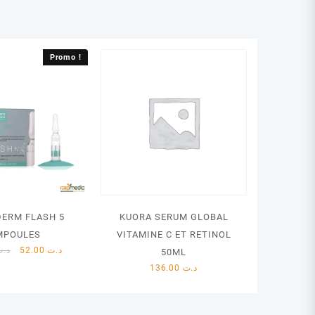
Promo !
DERM FLASH 5
KUORA SERUM GLOBAL
MPOULES
VITAMINE C ET RETINOL
Le
Le
د.ت
52.00
د.ت
50ML
prix
prix
136.00
د.ت
initial
actuel
était :
est :
د.ت 52.00.
د.ت 62.00.