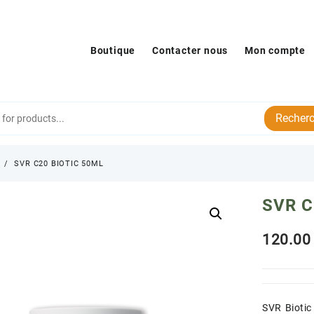
Boutique
Contacter nous
Mon compte
Recherc
s
SVR C20 BIOTIC 50ML
SVR C
120
SVR Biotic