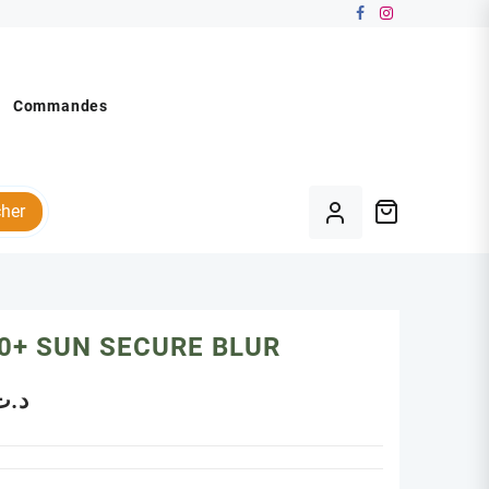
Commandes
her
0+ SUN SECURE BLUR
د.ت