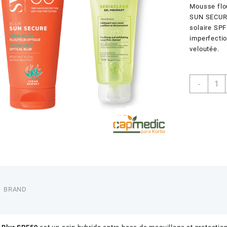
Mousse flo
SUN SECURE 
solaire SPF
imperfectio
veloutée.
quant
-
de
SVR
50+
SUN
SECU
BLUR
BRAND