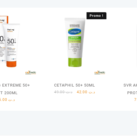
Promo !
 EXTREME 50+
CETAPHIL 50+ 50ML
SVR A
Le
Le
49.00
د.ت
42.00
د.ت
IT 200ML
PRO
prix
prix
95.00
د.ت
initial
actuel
était :
est :
د.ت 42.00.
د.ت 49.00.