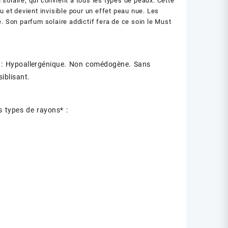
 solaire, qui convient à tous les types de peaux. Cette
 et devient invisible pour un effet peau nue. Les
e. Son parfum solaire addictif fera de ce soin le Must
l : Hypoallergénique. Non comédogène. Sans
iblisant.
s types de rayons* :