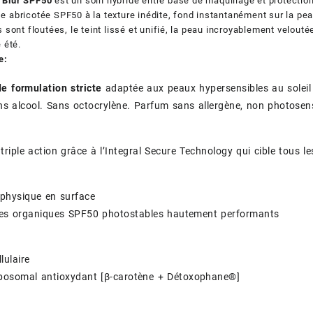
Blur SPF50
est un soin hybride entre base de maquillage et protection
abricotée SPF50 à la texture inédite, fond instantanément sur la peau
 sont floutées, le teint lissé et unifié, la peau incroyablement velouté
 été.
e:
de formulation stricte
adaptée aux peaux hypersensibles au solei
s alcool. Sans octocrylène. Parfum sans allergène, non photosens
riple action grâce à l’
Integral Secure Technology
qui cible tous le
 physique en surface
aires organiques SPF50 photostables hautement performants
llulaire
posomal antioxydant [β-carotène + Détoxophane®]