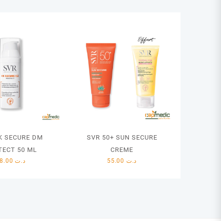
K SECURE DM
SVR 50+ SUN SECURE
TECT 50 ML
CREME
78.00
د.ت
55.00
د.ت