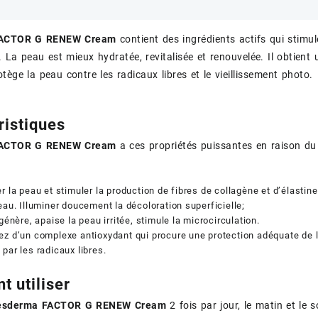
FACTOR G RENEW Cream
contient des ingrédients actifs qui stimule
. La peau est mieux hydratée, revitalisée et renouvelée. Il obtient
tège la peau contre les radicaux libres et le vieillissement photo.
ristiques
FACTOR G RENEW Cream
a ces propriétés puissantes en raison du 
r la peau et stimuler la production de fibres de collagène et d’élastin
eau. Illuminer doucement la décoloration superficielle;
égénère, apaise la peau irritée, stimule la microcirculation.
z d’un complexe antioxydant qui procure une protection adéquate de 
par les radicaux libres.
 utiliser
esderma FACTOR G RENEW Cream
2 fois par jour, le matin et le 