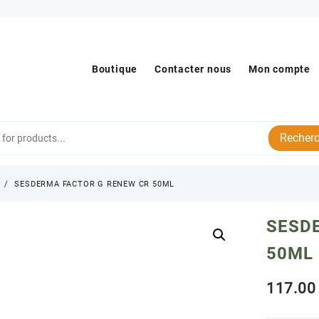
Boutique
Contacter nous
Mon compte
Recherc
s
SESDERMA FACTOR G RENEW CR 50ML
SESD
50ML
117