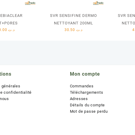
SEBIACLEAR
SVR SENSIFINE DERMO
SVR SE
T+PORES
NETTOYANT 200ML
NETTO
40.00
د.ت
30.50
د.ت
tions
Mon compte
s générales
Commandes
de confidentialité
Téléchargements
 nous
Adresses
Détails du compte
Mot de passe perdu