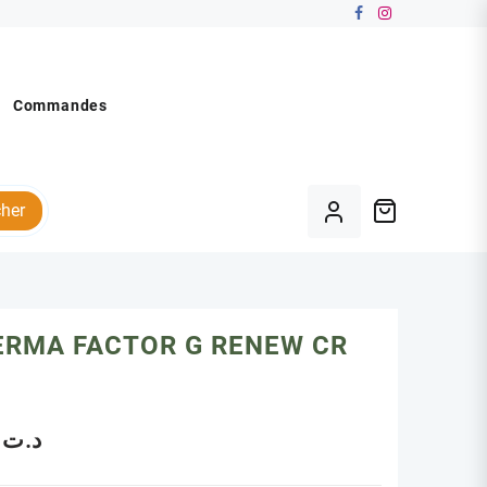
Commandes
her
ERMA FACTOR G RENEW CR
.00
د.ت