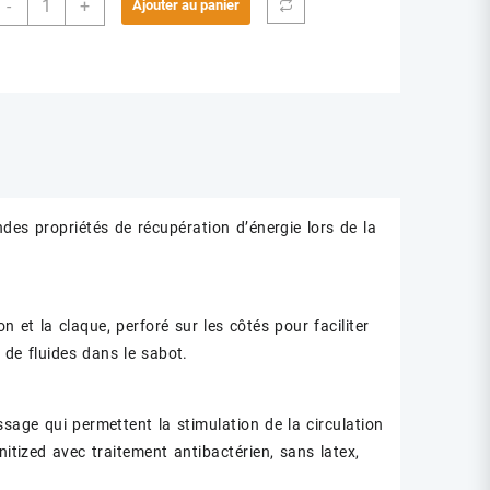
-
+
Ajouter au panier
de
SABOT
EVA
DIAN
SOFT
NOIR
s propriétés de récupération d’énergie lors de la
on et la claque, perforé sur les côtés pour faciliter
 de fluides dans le sabot.
sage qui permettent la stimulation de la circulation
ized avec traitement antibactérien, sans latex,