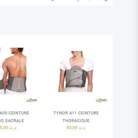
A05 CEINTURE
TYNOR A11 CEINTURE
O SACRALE
THORACIQUE
95.00
د.ت
85.00
د.ت