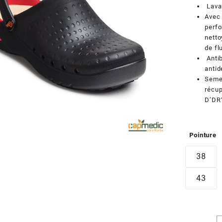
Lava
Avec 
perfo
netto
de fl
Antib
antid
Semel
récup
D’DR
Pointure
38
43