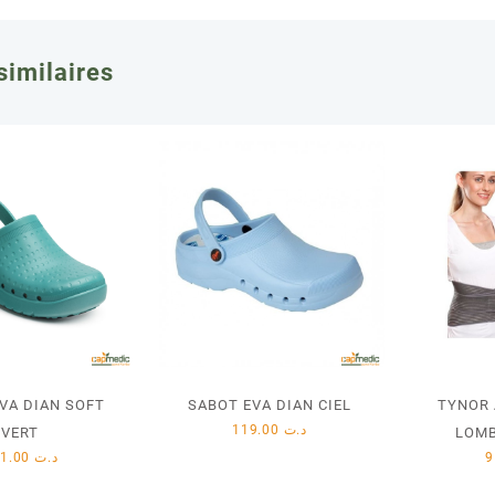
similaires
VA DIAN SOFT
SABOT EVA DIAN CIEL
TYNOR 
119.00
د.ت
VERT
LOMB
151.00
د.ت