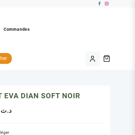
Commandes
her
 EVA DIAN SOFT NOIR
.00
د.ت
 léger