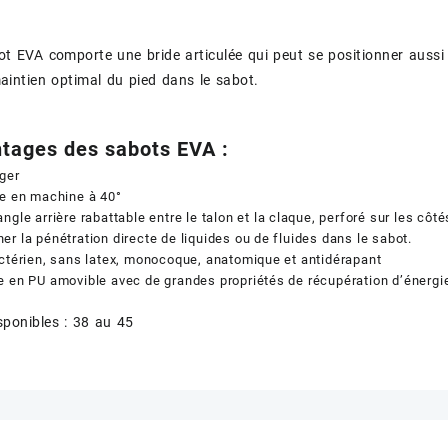
bot EVA comporte une bride articulée qui peut se positionner aussi
intien optimal du pied dans le sabot.
tages des sabots EVA :
éger
e en machine à 40°
ngle arrière rabattable entre le talon et la claque, perforé sur les côtés
r la pénétration directe de liquides ou de fluides dans le sabot.
ctérien, sans latex, monocoque, anatomique et antidérapant
 en PU amovible avec de grandes propriétés de récupération d’énergi
sponibles : 38 au 45