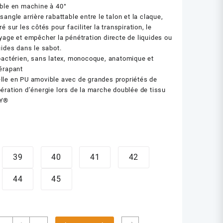
ble en machine à 40°
sangle arrière rabattable entre le talon et la claque,
ré sur les côtés pour faciliter la transpiration, le
yage et empêcher la pénétration directe de liquides ou
uides dans le sabot.
actérien, sans latex, monocoque, anatomique et
érapant
le en PU amovible avec de grandes propriétés de
ération d’énergie lors de la marche doublée de tissu
Y®
39
40
41
42
44
45
quantité