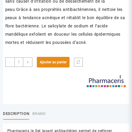
sans causer d’irritation ou de dessèchement de la
peau.Grâce à ses propriétés antibactériennes, il nettoie les
peaux à tendance acnéique et rétablit le bon équilibre de sa
flore bactérienne. Le salicylate de sodium et l’acide
mandélique exfolient en douceur les cellules épidermiques
mortes et réduisent les poussées d’acné.
quantité
-
+
Ajouter au panier
de
PHARMACERIS
T
PURI
GEL
NETTOYANT
190ML
DESCRIPTION
BRAND
Pharmaceris le Gel lavant antibactérien permet de nettoyer