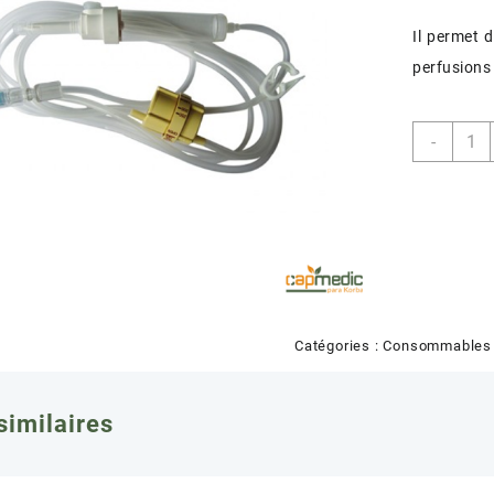
Il permet d
perfusions
quant
-
de
PERF
REGU
DE
DEBI
(PEDI
Catégories :
Consommables P
similaires