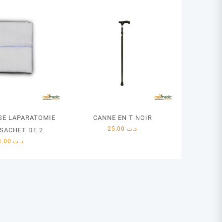
E LAPARATOMIE
CANNE EN T NOIR
25.00
د.ت
 SACHET DE 2
3.00
د.ت