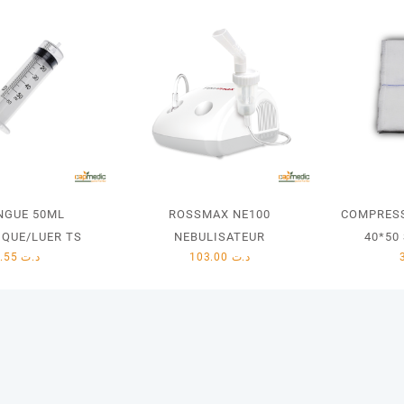
NGUE 50ML
ROSSMAX NE100
COMPRESS
IQUE/LUER TS
NEBULISATEUR
40*50
1.55
د.ت
103.00
د.ت