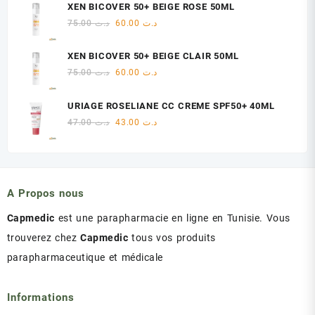
initial
actuel
XEN BICOVER 50+ BEIGE ROSE 50ML
était :
est :
Le
Le
75.00
د.ت
60.00
د.ت
د.ت 47.00.
د.ت 48.00.
prix
prix
initial
actuel
XEN BICOVER 50+ BEIGE CLAIR 50ML
était :
est :
Le
Le
75.00
د.ت
60.00
د.ت
د.ت 60.00.
د.ت 75.00.
prix
prix
initial
actuel
URIAGE ROSELIANE CC CREME SPF50+ 40ML
était :
est :
Le
Le
47.00
د.ت
43.00
د.ت
د.ت 60.00.
د.ت 75.00.
prix
prix
initial
actuel
était :
est :
د.ت 43.00.
د.ت 47.00.
A Propos nous
Capmedic
est une parapharmacie en ligne en Tunisie. Vous
trouverez chez
Capmedic
tous vos produits
parapharmaceutique et médicale
Informations