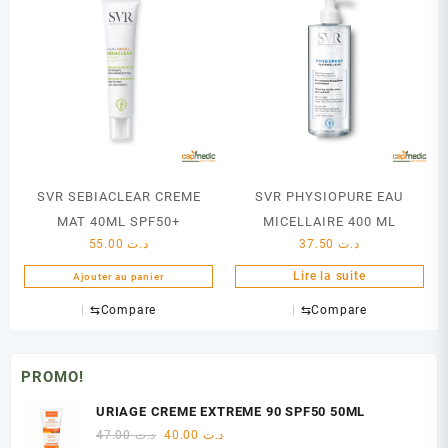
SVR SEBIACLEAR CREME
SVR PHYSIOPURE EAU
MAT 40ML SPF50+
MICELLAIRE 400 ML
55.00
د.ت
37.50
د.ت
Lire la suite
Ajouter au panier
⇆
Compare
⇆
Compare
PROMO!
URIAGE CREME EXTREME 90 SPF50 50ML
Le
Le
47.00
د.ت
40.00
د.ت