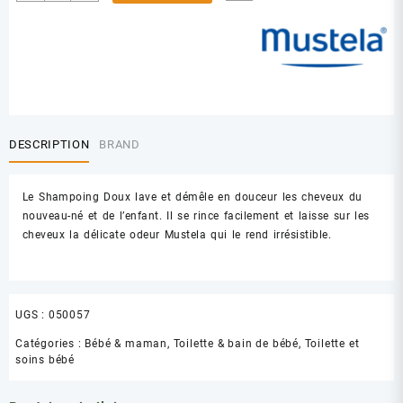
de
MUSTELA
SHAMPOOING
DOUX
500ML
DESCRIPTION
BRAND
Le Shampoing Doux lave et démêle en douceur les cheveux du
nouveau-né et de l’enfant. Il se rince facilement et laisse sur les
cheveux la délicate odeur Mustela qui le rend irrésistible.
UGS :
050057
Catégories :
Bébé & maman
,
Toilette & bain de bébé
,
Toilette et
soins bébé