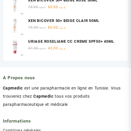
XEN BICOVER 50+ BEIGE ROSE 50ML
était :
est :
Le
Le
75.00
د.ت
60.00
د.ت
د.ت 47.00.
د.ت 48.00.
prix
prix
initial
actuel
XEN BICOVER 50+ BEIGE CLAIR 50ML
était :
est :
Le
Le
75.00
د.ت
60.00
د.ت
د.ت 60.00.
د.ت 75.00.
prix
prix
initial
actuel
URIAGE ROSELIANE CC CREME SPF50+ 40ML
était :
est :
Le
Le
47.00
د.ت
43.00
د.ت
د.ت 60.00.
د.ت 75.00.
prix
prix
initial
actuel
était :
est :
د.ت 43.00.
د.ت 47.00.
A Propos nous
Capmedic
est une parapharmacie en ligne en Tunisie. Vous
trouverez chez
Capmedic
tous vos produits
parapharmaceutique et médicale
Informations
Conditions générales