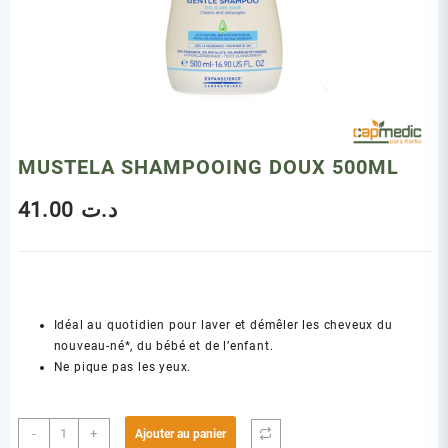
MUSTELA SHAMPOOING DOUX 500ML
41.00
د.ت
Idéal au quotidien pour laver et démêler les cheveux du
nouveau-né*, du bébé et de l’enfant.
Ne pique pas les yeux.
quantité
-
+
Ajouter au panier