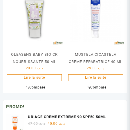
OLEASENS BABY BIO CR
MUSTELA CICASTELA
NOURRISSANTE 50 ML
CREME REPARATRICE 40 ML
20.00
د.ت
29.00
د.ت
Lire la suite
Lire la suite
⇆
Compare
⇆
Compare
PROMO!
URIAGE CREME EXTREME 90 SPF50 50ML
Le
Le
47.00
د.ت
40.00
د.ت
prix
prix