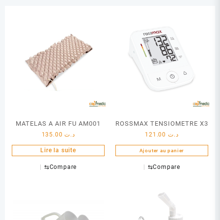
MATELAS A AIR FU AM001
ROSSMAX TENSIOMETRE X3
135.00
د.ت
121.00
د.ت
Lire la suite
Ajouter au panier
⇆
Compare
⇆
Compare