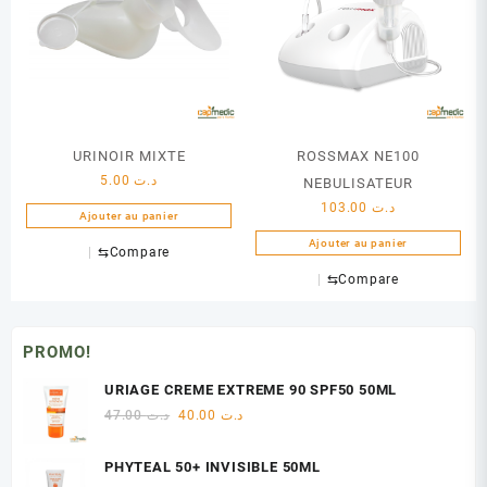
URINOIR MIXTE
ROSSMAX NE100
5.00
د.ت
NEBULISATEUR
103.00
د.ت
Ajouter au panier
Ajouter au panier
⇆
Compare
⇆
Compare
PROMO!
URIAGE CREME EXTREME 90 SPF50 50ML
Le
Le
47.00
د.ت
40.00
د.ت
prix
prix
initial
actuel
PHYTEAL 50+ INVISIBLE 50ML
était :
est :