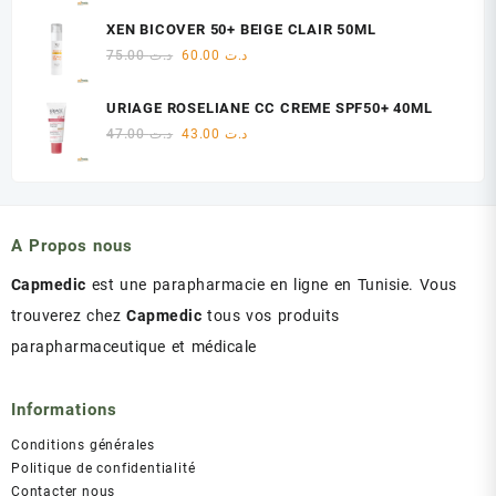
initial
actuel
XEN BICOVER 50+ BEIGE CLAIR 50ML
était :
est :
Le
Le
75.00
د.ت
60.00
د.ت
د.ت 60.00.
د.ت 75.00.
prix
prix
initial
actuel
URIAGE ROSELIANE CC CREME SPF50+ 40ML
était :
est :
Le
Le
47.00
د.ت
43.00
د.ت
د.ت 60.00.
د.ت 75.00.
prix
prix
initial
actuel
était :
est :
د.ت 43.00.
د.ت 47.00.
A Propos nous
Capmedic
est une parapharmacie en ligne en Tunisie. Vous
trouverez chez
Capmedic
tous vos produits
parapharmaceutique et médicale
Informations
Conditions générales
Politique de confidentialité
Contacter nous