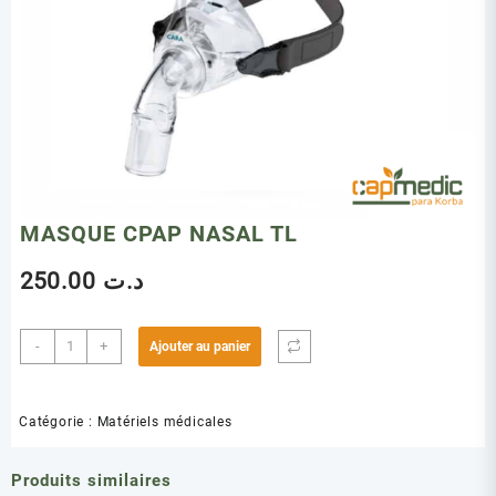
MASQUE CPAP NASAL TL
250.00
د.ت
quantité
-
+
Ajouter au panier
de
MASQUE
CPAP
Catégorie :
Matériels médicales
NASAL
TL
Produits similaires