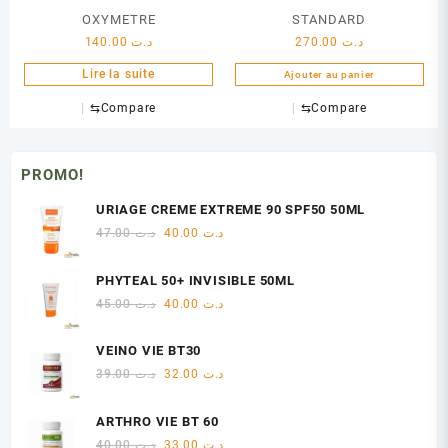
OXYMETRE
STANDARD
140.00
د.ت
270.00
د.ت
Lire la suite
Ajouter au panier
⇆
Compare
⇆
Compare
PROMO!
URIAGE CREME EXTREME 90 SPF50 50ML
Le
Le
47.00
د.ت
40.00
د.ت
prix
prix
initial
actuel
PHYTEAL 50+ INVISIBLE 50ML
était :
est :
Le
Le
45.00
د.ت
40.00
د.ت
د.ت 40.00.
د.ت 47.00.
prix
prix
initial
actuel
VEINO VIE BT30
était :
est :
Le
Le
39.00
د.ت
32.00
د.ت
د.ت 40.00.
د.ت 45.00.
prix
prix
initial
actuel
ARTHRO VIE BT 60
était :
est :
Le
Le
40.00
د.ت
33.00
د.ت