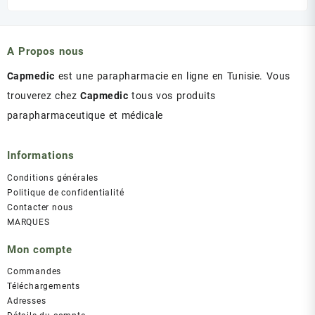
initial
actuel
était :
est :
د.ت 43.00.
د.ت 47.00.
A Propos nous
Capmedic
est une parapharmacie en ligne en Tunisie. Vous
trouverez chez
Capmedic
tous vos produits
parapharmaceutique et médicale
Informations
Conditions générales
Politique de confidentialité
Contacter nous
MARQUES
Mon compte
Commandes
Téléchargements
Adresses