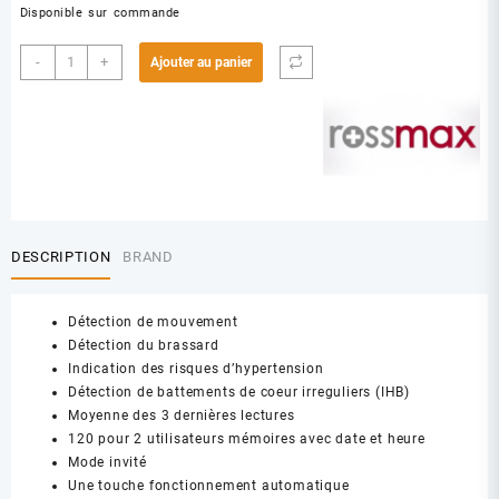
Disponible sur commande
quantité
-
+
Ajouter au panier
de
ROSSMAX
TENSIOMETRE
X3
DESCRIPTION
BRAND
Détection de mouvement
Détection du brassard
Indication des risques d’hypertension
Détection de battements de coeur irreguliers (IHB)
Moyenne des 3 dernières lectures
120 pour 2 utilisateurs mémoires avec date et heure
Mode invité
Une touche fonctionnement automatique