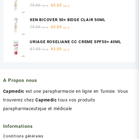
était :
est :
Le
Le
75.00
د.ت
60.00
د.ت
د.ت 47.00.
د.ت 48.00.
prix
prix
initial
actuel
XEN BICOVER 50+ BEIGE CLAIR 50ML
était :
est :
Le
Le
75.00
د.ت
60.00
د.ت
د.ت 60.00.
د.ت 75.00.
prix
prix
initial
actuel
URIAGE ROSELIANE CC CREME SPF50+ 40ML
était :
est :
Le
Le
47.00
د.ت
43.00
د.ت
د.ت 60.00.
د.ت 75.00.
prix
prix
initial
actuel
était :
est :
د.ت 43.00.
د.ت 47.00.
A Propos nous
Capmedic
est une parapharmacie en ligne en Tunisie. Vous
trouverez chez
Capmedic
tous vos produits
parapharmaceutique et médicale
Informations
Conditions générales