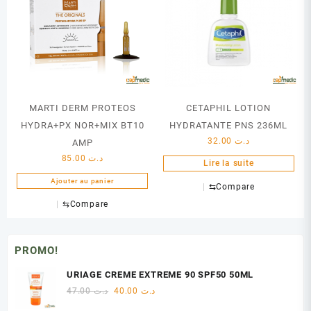
MARTI DERM PROTEOS
CETAPHIL LOTION
HYDRA+PX NOR+MIX BT10
HYDRATANTE PNS 236ML
32.00
د.ت
AMP
85.00
د.ت
Lire la suite
Ajouter au panier
⇆
Compare
⇆
Compare
PROMO!
URIAGE CREME EXTREME 90 SPF50 50ML
Le
Le
47.00
د.ت
40.00
د.ت
prix
prix