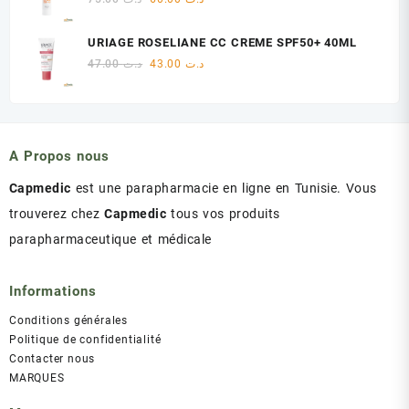
د.ت 60.00.
د.ت 75.00.
prix
prix
initial
actuel
URIAGE ROSELIANE CC CREME SPF50+ 40ML
était :
est :
Le
Le
47.00
د.ت
43.00
د.ت
د.ت 60.00.
د.ت 75.00.
prix
prix
initial
actuel
était :
est :
د.ت 43.00.
د.ت 47.00.
A Propos nous
Capmedic
est une parapharmacie en ligne en Tunisie. Vous
trouverez chez
Capmedic
tous vos produits
parapharmaceutique et médicale
Informations
Conditions générales
Politique de confidentialité
Contacter nous
MARQUES