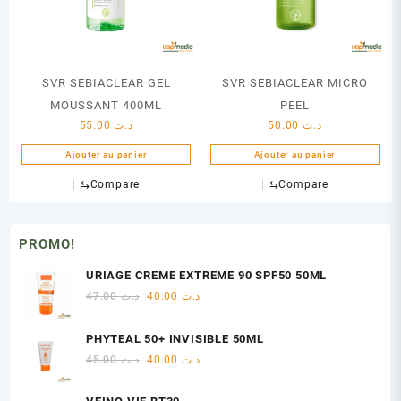
SVR SEBIACLEAR GEL
SVR SEBIACLEAR MICRO
MOUSSANT 400ML
PEEL
55.00
د.ت
50.00
د.ت
Ajouter au panier
Ajouter au panier
⇆
Compare
⇆
Compare
PROMO!
URIAGE CREME EXTREME 90 SPF50 50ML
Le
Le
47.00
د.ت
40.00
د.ت
prix
prix
initial
actuel
PHYTEAL 50+ INVISIBLE 50ML
était :
est :
Le
Le
45.00
د.ت
40.00
د.ت
د.ت 40.00.
د.ت 47.00.
prix
prix
initial
actuel