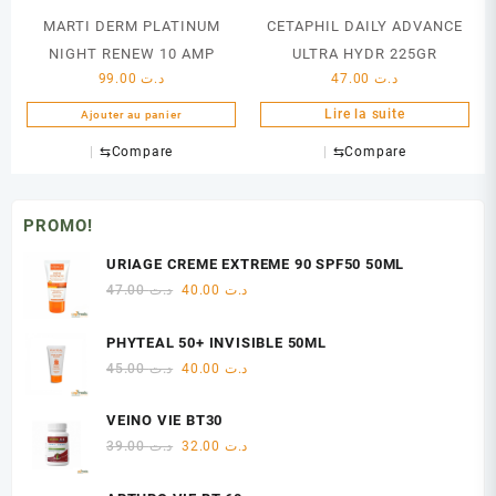
MARTI DERM PLATINUM
CETAPHIL DAILY ADVANCE
NIGHT RENEW 10 AMP
ULTRA HYDR 225GR
99.00
د.ت
47.00
د.ت
Lire la suite
Ajouter au panier
⇆
Compare
⇆
Compare
PROMO!
URIAGE CREME EXTREME 90 SPF50 50ML
Le
Le
47.00
د.ت
40.00
د.ت
prix
prix
initial
actuel
PHYTEAL 50+ INVISIBLE 50ML
était :
est :
Le
Le
45.00
د.ت
40.00
د.ت
د.ت 40.00.
د.ت 47.00.
prix
prix
initial
actuel
VEINO VIE BT30
était :
est :
Le
Le
39.00
د.ت
32.00
د.ت
د.ت 40.00.
د.ت 45.00.
prix
prix
initial
actuel