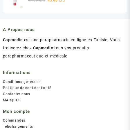
47.00
د.ت
43.00
د.ت
د.ت 60.00.
د.ت 75.00.
prix
prix
initial
actuel
était :
est :
د.ت 43.00.
د.ت 47.00.
A Propos nous
Capmedic
est une parapharmacie en ligne en Tunisie. Vous
trouverez chez
Capmedic
tous vos produits
parapharmaceutique et médicale
Informations
Conditions générales
Politique de confidentialité
Contacter nous
MARQUES
Mon compte
Commandes
Téléchargements