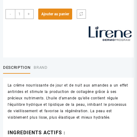
quantité
-
+
Ajouter au panier
de
LIRENE
VEGAN
CREME
AMANDE
DESCRIPTION
BRAND
La crème nourrissante de jour et de nuit aux amandes a un effet
antirides et stimule la production de collagène grâce à ses
précieux nutriments. L’huile d’amande qu’elle contient régule
l’équilibre hydrique et lipidique de la peau, inhibant le processus
de vieillissement et favorise la régénération. La peau est
visiblement plus lisse, plus élastique et mieux hydratée.
INGREDIENTS ACTIFS :