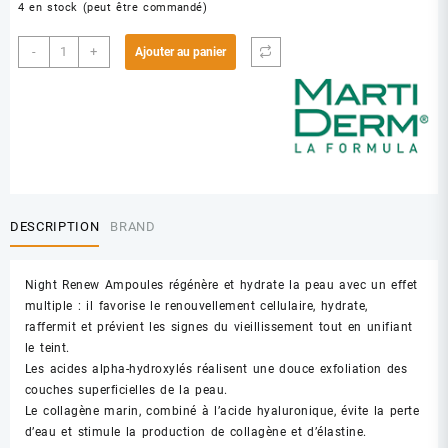
4 en stock (peut être commandé)
quantité
-
+
Ajouter au panier
de
MARTI
DERM
PLATINUM
NIGHT
RENEW
10
AMP
DESCRIPTION
BRAND
Night Renew Ampoules régénère et hydrate la peau avec un effet
multiple : il favorise le renouvellement cellulaire, hydrate,
raffermit et prévient les signes du vieillissement tout en unifiant
le teint.
Les acides alpha-hydroxylés réalisent une douce exfoliation des
couches superficielles de la peau.
Le collagène marin, combiné à l’acide hyaluronique, évite la perte
d’eau et stimule la production de collagène et d’élastine.