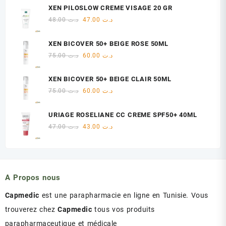
initial
actuel
XEN PILOSLOW CREME VISAGE 20 GR
était :
est :
Le
Le
48.00
د.ت
47.00
د.ت
د.ت 18.00.
د.ت 22.00.
prix
prix
initial
actuel
XEN BICOVER 50+ BEIGE ROSE 50ML
était :
est :
Le
Le
75.00
د.ت
60.00
د.ت
د.ت 47.00.
د.ت 48.00.
prix
prix
initial
actuel
XEN BICOVER 50+ BEIGE CLAIR 50ML
était :
est :
Le
Le
75.00
د.ت
60.00
د.ت
د.ت 60.00.
د.ت 75.00.
prix
prix
initial
actuel
URIAGE ROSELIANE CC CREME SPF50+ 40ML
était :
est :
Le
Le
47.00
د.ت
43.00
د.ت
د.ت 60.00.
د.ت 75.00.
prix
prix
initial
actuel
était :
est :
د.ت 43.00.
د.ت 47.00.
A Propos nous
Capmedic
est une parapharmacie en ligne en Tunisie. Vous
trouverez chez
Capmedic
tous vos produits
parapharmaceutique et médicale