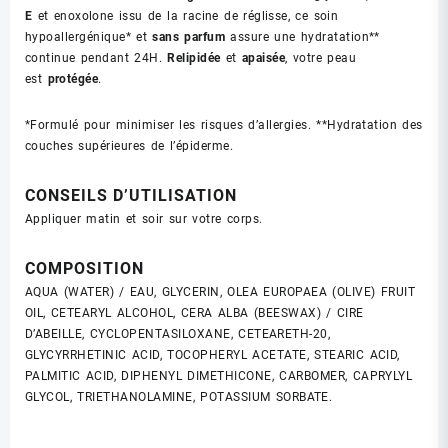
E
et enoxolone issu de la racine de réglisse, ce soin
hypoallergénique* et
sans parfum
assure une hydratation**
continue pendant 24H.
Relipidée
et
apaisée
, votre peau
est
protégée
.
*Formulé pour minimiser les risques d’allergies.
**Hydratation des
couches supérieures de l’épiderme.
CONSEILS D’UTILISATION
Appliquer matin et soir sur votre corps.
COMPOSITION
AQUA (WATER) / EAU, GLYCERIN, OLEA EUROPAEA (OLIVE) FRUIT
OIL, CETEARYL ALCOHOL, CERA ALBA (BEESWAX) / CIRE
D’ABEILLE, CYCLOPENTASILOXANE, CETEARETH-20,
GLYCYRRHETINIC ACID, TOCOPHERYL ACETATE, STEARIC ACID,
PALMITIC ACID, DIPHENYL DIMETHICONE, CARBOMER, CAPRYLYL
GLYCOL, TRIETHANOLAMINE, POTASSIUM SORBATE.