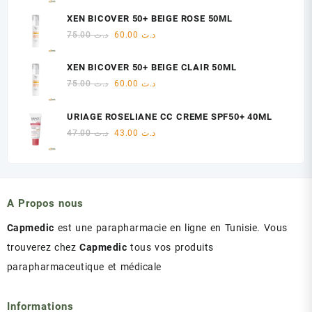
initial
actuel
XEN BICOVER 50+ BEIGE ROSE 50ML
était :
est :
Le
Le
75.00
د.ت
60.00
د.ت
د.ت 47.00.
د.ت 48.00.
prix
prix
initial
actuel
XEN BICOVER 50+ BEIGE CLAIR 50ML
était :
est :
Le
Le
75.00
د.ت
60.00
د.ت
د.ت 60.00.
د.ت 75.00.
prix
prix
initial
actuel
URIAGE ROSELIANE CC CREME SPF50+ 40ML
était :
est :
Le
Le
47.00
د.ت
43.00
د.ت
د.ت 60.00.
د.ت 75.00.
prix
prix
initial
actuel
était :
est :
د.ت 43.00.
د.ت 47.00.
A Propos nous
Capmedic
est une parapharmacie en ligne en Tunisie. Vous
trouverez chez
Capmedic
tous vos produits
parapharmaceutique et médicale
Informations