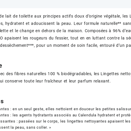
e lait de toilette aux principes actifs doux d’origine végétale, le
s, hydratent et adoucissent la peau. Leur formule naturelle** sans
toilette et le change en dehors de la maison. Composées à 96% d’eau,
O apaisent les rougeurs du fessier, tout en en luttant contre la 
dessèchement***, pour un moment de soin facile, entouré d’un pa
e
ec des fibres naturelles 100 % biodégradables, les Lingettes nett
ui conserve toute leur fraîcheur et leur parfum relaxant.
es
ntes : en un seul geste, elles nettoient en douceur les petites salissu
ntes : les agents hydratants associés au Calendula hydratent et pro
santes : passées sur le corps, les lingettes nettoyantes apaisent les i
sent la peau, sans coller. »