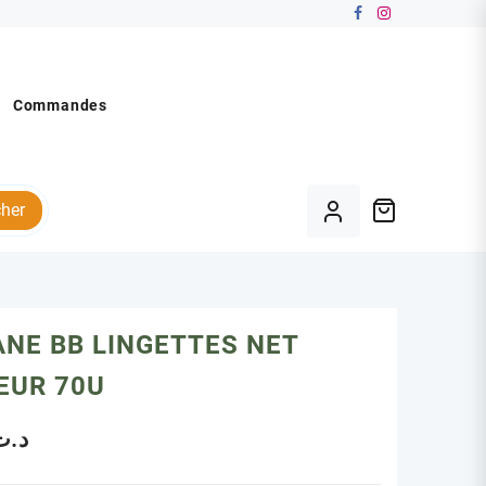
Commandes
her
NE BB LINGETTES NET
EUR 70U
د.ت