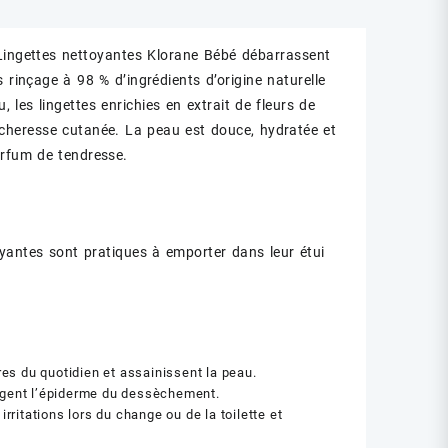
s Lingettes nettoyantes Klorane Bébé débarrassent
 rinçage à 98 % d’ingrédients d’origine naturelle
 les lingettes enrichies en extrait de fleurs de
sécheresse cutanée. La peau est douce, hydratée et
rfum de tendresse.
oyantes sont pratiques à emporter dans leur étui
res du quotidien et assainissent la peau.
tègent l’épiderme du dessèchement.
rritations lors du change ou de la toilette et