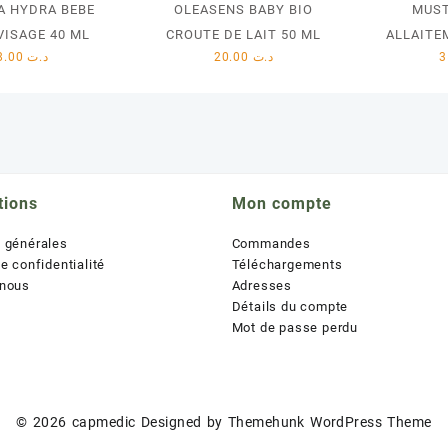
A HYDRA BEBE
OLEASENS BABY BIO
MUST
VISAGE 40 ML
CROUTE DE LAIT 50 ML
ALLAITE
18.00
د.ت
20.00
د.ت
tions
Mon compte
s générales
Commandes
de confidentialité
Téléchargements
 nous
Adresses
Détails du compte
Mot de passe perdu
© 2026
capmedic
Designed by
Themehunk WordPress Theme