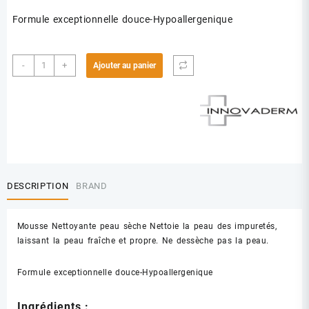
Formule exceptionnelle douce-Hypoallergenique
quantité
-
+
Ajouter au panier
de
INNOVADERM
MOUSSE
NETTOYANTE
PX
NORMALE
A
SECHE
DESCRIPTION
BRAND
150ML
Mousse Nettoyante peau sèche Nettoie la peau des impuretés,
laissant la peau fraîche et propre. Ne dessèche pas la peau.
Formule exceptionnelle douce-Hypoallergenique
Ingrédients :