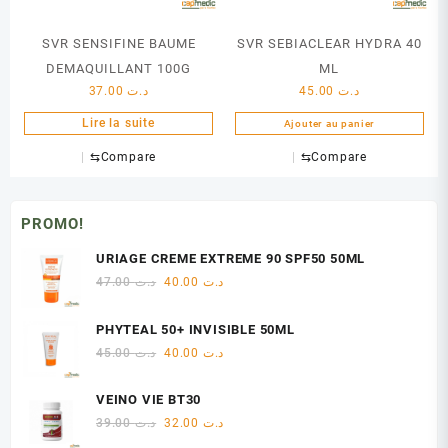
SVR SENSIFINE BAUME
SVR SEBIACLEAR HYDRA 40
DEMAQUILLANT 100G
ML
37.00
د.ت
45.00
د.ت
Lire la suite
Ajouter au panier
⇆
Compare
⇆
Compare
PROMO!
URIAGE CREME EXTREME 90 SPF50 50ML
Le
Le
47.00
د.ت
40.00
د.ت
prix
prix
initial
actuel
PHYTEAL 50+ INVISIBLE 50ML
était :
est :
Le
Le
45.00
د.ت
40.00
د.ت
د.ت 40.00.
د.ت 47.00.
prix
prix
initial
actuel
VEINO VIE BT30
était :
est :
Le
Le
39.00
د.ت
32.00
د.ت
د.ت 40.00.
د.ت 45.00.
prix
prix