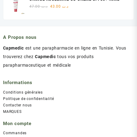
était :
est :
Le
Le
47.00
د.ت
43.00
د.ت
د.ت 60.00.
د.ت 75.00.
prix
prix
initial
actuel
était :
est :
د.ت 43.00.
د.ت 47.00.
A Propos nous
Capmedic
est une parapharmacie en ligne en Tunisie. Vous
trouverez chez
Capmedic
tous vos produits
parapharmaceutique et médicale
Informations
Conditions générales
Politique de confidentialité
Contacter nous
MARQUES
Mon compte
Commandes