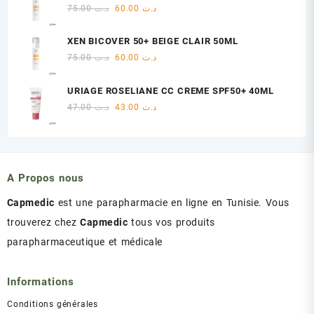
était :
est :
Le
Le
75.00
د.ت
60.00
د.ت
د.ت 47.00.
د.ت 48.00.
prix
prix
initial
actuel
XEN BICOVER 50+ BEIGE CLAIR 50ML
était :
est :
Le
Le
75.00
د.ت
60.00
د.ت
د.ت 60.00.
د.ت 75.00.
prix
prix
initial
actuel
URIAGE ROSELIANE CC CREME SPF50+ 40ML
était :
est :
Le
Le
47.00
د.ت
43.00
د.ت
د.ت 60.00.
د.ت 75.00.
prix
prix
initial
actuel
était :
est :
د.ت 43.00.
د.ت 47.00.
A Propos nous
Capmedic
est une parapharmacie en ligne en Tunisie. Vous
trouverez chez
Capmedic
tous vos produits
parapharmaceutique et médicale
Informations
Conditions générales