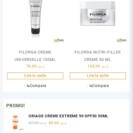
FILORGA CREME
FILORGA NUTRI-FILLER
UNIVERSELLE 100ML
CREME 50 ML
79.00
د.ت
145.00
د.ت
Lire la suite
Lire la suite
⇆
Compare
⇆
Compare
PROMO!
URIAGE CREME EXTREME 90 SPF50 50ML
Le
Le
47.00
د.ت
40.00
د.ت
prix
prix