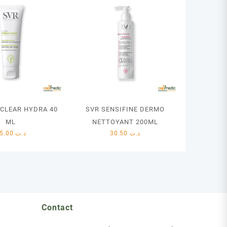
ACLEAR HYDRA 40
SVR SENSIFINE DERMO
ML
NETTOYANT 200ML
45.00
د.ت
30.50
د.ت
Contact