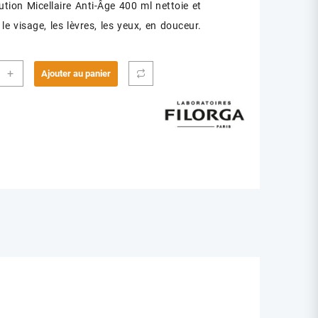
ution Micellaire Anti-Âge 400 ml nettoie et
le visage, les lèvres, les yeux, en douceur.
ité
+
Ajouter au panier
RGA
LLAIRE
QUILLANTE