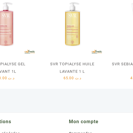
PIALYSE GEL
SVR TOPIALYSE HUILE
SVR SEBI
VANT 1L
LAVANTE 1 L
43.00
د.ت
65.00
د.ت
tions
Mon compte