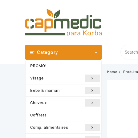
Skip
to
content
Category
PROMO!
Home
Produit
Visage
Bébé & maman
Cheveux
Coffrets
Comp. alimentaires