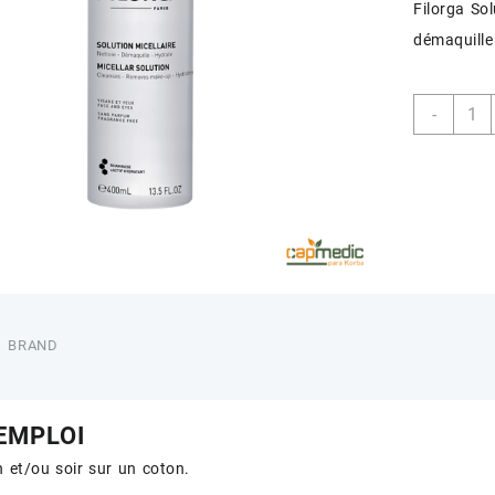
Filorga Sol
démaquille 
quant
-
de
FILO
EAU
MICE
DEMA
400
ML
BRAND
EMPLOI
in et/ou soir sur un coton.