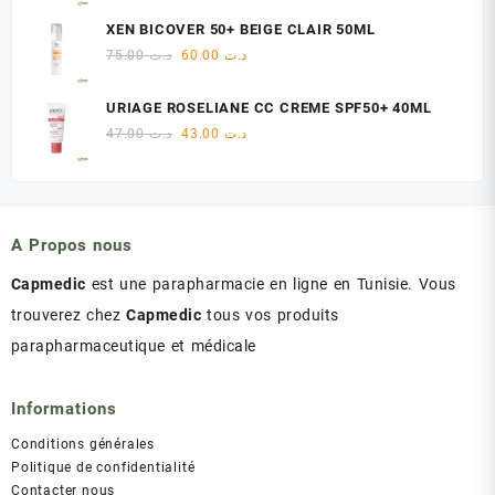
initial
actuel
XEN BICOVER 50+ BEIGE CLAIR 50ML
était :
est :
Le
Le
75.00
د.ت
60.00
د.ت
د.ت 60.00.
د.ت 75.00.
prix
prix
initial
actuel
URIAGE ROSELIANE CC CREME SPF50+ 40ML
était :
est :
Le
Le
47.00
د.ت
43.00
د.ت
د.ت 60.00.
د.ت 75.00.
prix
prix
initial
actuel
était :
est :
د.ت 43.00.
د.ت 47.00.
A Propos nous
Capmedic
est une parapharmacie en ligne en Tunisie. Vous
trouverez chez
Capmedic
tous vos produits
parapharmaceutique et médicale
Informations
Conditions générales
Politique de confidentialité
Contacter nous