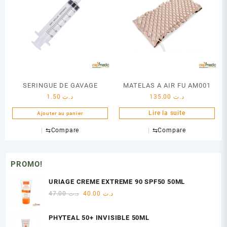
SERINGUE DE GAVAGE
MATELAS A AIR FU AM001
1.50
د.ت
135.00
د.ت
Lire la suite
Ajouter au panier
⇆
Compare
⇆
Compare
PROMO!
URIAGE CREME EXTREME 90 SPF50 50ML
Le
Le
47.00
د.ت
40.00
د.ت
prix
prix
initial
actuel
PHYTEAL 50+ INVISIBLE 50ML
était :
est :