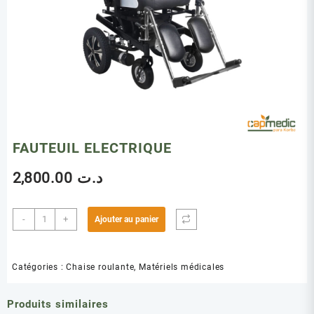
FAUTEUIL ELECTRIQUE
2,800.00
د.ت
quantité
-
+
Ajouter au panier
de
FAUTEUIL
ELECTRIQUE
Catégories :
Chaise roulante
,
Matériels médicales
Produits similaires