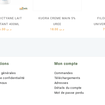
ICTYANE LAIT
KUORA CREME MAIN 5%
FIL
TANT 400ML
UREE
UNIVE
46.00
د.ت
18.00
د.ت
tions
Mon compte
s générales
Commandes
de confidentialité
Téléchargements
 nous
Adresses
Détails du compte
Mot de passe perdu