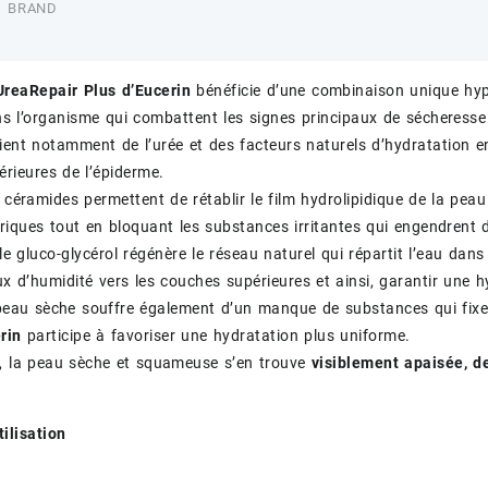
BRAND
UreaRepair Plus d’Eucerin
bénéficie d’une combinaison unique hype
s l’organisme qui combattent les signes principaux de sécheresse
ient notamment de l’urée et des facteurs naturels d’hydratation e
rieures de l’épiderme.
s céramides permettent de rétablir le film hydrolipidique de la pea
riques tout en bloquant les substances irritantes qui engendrent
, le gluco-glycérol régénère le réseau naturel qui répartit l’eau d
 flux d’humidité vers les couches supérieures et ainsi, garantir une
 peau sèche souffre également d’un manque de substances qui fixen
rin
participe à favoriser une hydratation plus uniforme.
, la peau sèche et squameuse s’en trouve
visiblement apaisée, d
tilisation