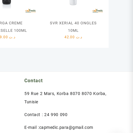
ORGA CREME
SVR XERIAL 40 ONGLES
RSELLE 100ML
10ML
79.00
د.ت
42.00
د.ت
Contact
59 Rue 2 Mars, Korba 8070 8070 Korba,
Tunisie
Contact : 24 990 090
E-mail :capmedic.para@gmail.com