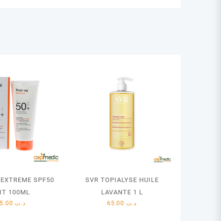
 EXTREME SPF50
SVR TOPIALYSE HUILE
IT 100ML
LAVANTE 1 L
75.00
د.ت
65.00
د.ت