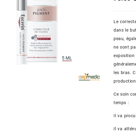
Le correct
dans le bu
peau, égal
ne sont pa
exposition 
généraleme
les bras. C
production
Ce soin co
temps :
Il va procu
Il va atté