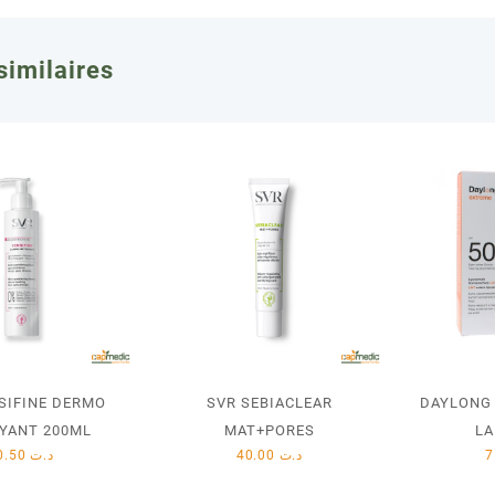
similaires
SIFINE DERMO
SVR SEBIACLEAR
DAYLONG
YANT 200ML
MAT+PORES
LA
30.50
د.ت
40.00
د.ت