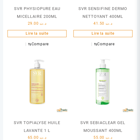
SVR PHYSIOPURE EAU
SVR SENSIFINE DERMO
MICELLAIRE 200ML
NETTOYANT 400ML
29.00
د.ت
41.50
د.ت
Lire la suite
Lire la suite
⇆
Compare
⇆
Compare
SVR TOPIALYSE HUILE
SVR SEBIACLEAR GEL
LAVANTE 1 L
MOUSSANT 400ML
65.00
د.ت
55.00
د.ت